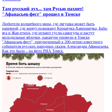
Там русский дух... там Русью пахнет!
"Афанасьев-фест" прошел в Томске
Любители волшебного мира, где лягушка может быть
царевной, где живут-поживают Крошечка-Хаврошечка, Баба-
яга и Жар-птица, где играют гусли-самогуды и растут
молодильные яблочки, накануне провели в Томске
"Афанасьев-фест", приуроченный к 200-летию известного
собирателя русских народных сказок Александра Афанасьева.
Как это было – на фото РИА Томск.