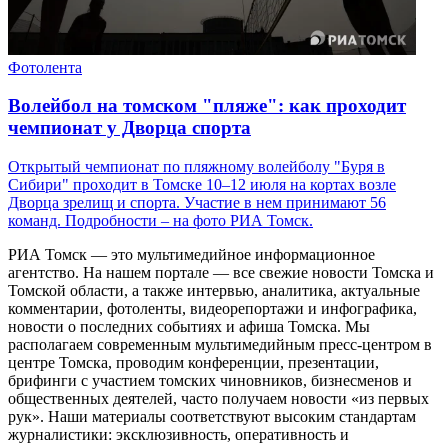
Фотолента
Волейбол на томском "пляже": как проходит
чемпионат у Дворца спорта
Открытый чемпионат по пляжному волейболу "Буря в
Сибири" проходит в Томске 10–12 июля на кортах возле
Дворца зрелищ и спорта. Участие в нем принимают 56
команд. Подробности – на фото РИА Томск.
РИА Томск — это мультимедийное информационное
агентство. На нашем портале — все свежие новости Томска и
Томской области, а также интервью, аналитика, актуальные
комментарии, фотоленты, видеорепортажи и инфографика,
новости о последних событиях и афиша Томска. Мы
располагаем современным мультимедийным пресс-центром в
центре Томска, проводим конференции, презентации,
брифинги с участием томских чиновников, бизнесменов и
общественных деятелей, часто получаем новости «из первых
рук». Наши материалы соответствуют высоким стандартам
журналистики: эксклюзивность, оперативность и