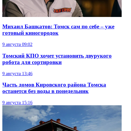
Михаил Башкатов: Томск сам по себе – уже
готовый киногородок
9 августа
09:02
Томский КПО хочет установить двурукого
робота для сортировки
9 августа
13:46
Часть домов Кировского района Томска
останется без воды в понедельник
9 августа
15:16