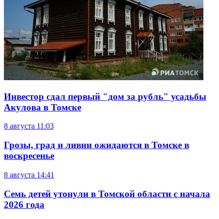
Инвестор сдал первый "дом за рубль" усадьбы
Акулова в Томске
8 августа
11:03
Грозы, град и ливни ожидаются в Томске в
воскресенье
8 августа
14:41
Семь детей утонули в Томской области с начала
2026 года