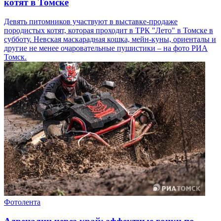
котят в Томске
Девять питомников участвуют в выставке-продаже
породистых котят, которая проходит в ТРК "Лето" в Томске в
субботу. Невская маскарадная кошка, мейн-куны, ориенталы и
другие не менее очаровательные пушистики – на фото РИА
Томск.
Фотолента