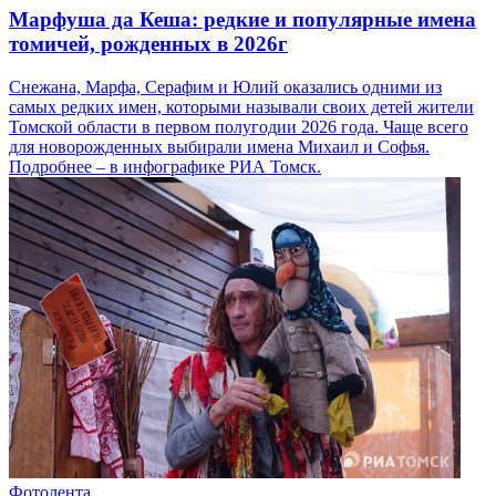
Марфуша да Кеша: редкие и популярные имена
томичей, рожденных в 2026г
Снежана, Марфа, Серафим и Юлий оказались одними из
самых редких имен, которыми называли своих детей жители
Томской области в первом полугодии 2026 года. Чаще всего
для новорожденных выбирали имена Михаил и Софья.
Подробнее – в инфографике РИА Томск.
Фотолента