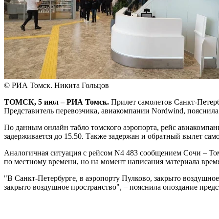
© РИА Томск. Никита Гольцов
ТОМСК, 5 июл – РИА Томск.
Прилет самолетов Санкт-Петербу
Представитель перевозчика, авиакомпании Nordwind, пояснила
По данным онлайн табло томского аэропорта, рейс авиакомпани
задерживается до 15.50. Также задержан и обратный вылет самоле
Аналогичная ситуация с рейсом N4 483 сообщением Сочи – Том
по местному времени, но на момент написания материала время
"В Санкт-Петербурге, в аэропорту Пулково, закрыто воздушное
закрыто воздушное пространство", – пояснила опоздание пред