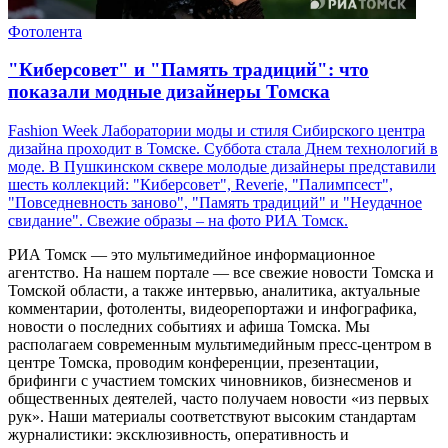
Фотолента
"Киберсовет" и "Память традиций": что
показали модные дизайнеры Томска
Fashion Week Лаборатории моды и стиля Сибирского центра
дизайна проходит в Томске. Суббота стала Днем технологий в
моде. В Пушкинском сквере молодые дизайнеры представили
шесть коллекций: "Киберсовет", Reverie, "Палимпсест",
"Повседневность заново", "Память традиций" и "Неудачное
свидание". Свежие образы – на фото РИА Томск.
РИА Томск — это мультимедийное информационное
агентство. На нашем портале — все свежие новости Томска и
Томской области, а также интервью, аналитика, актуальные
комментарии, фотоленты, видеорепортажи и инфографика,
новости о последних событиях и афиша Томска. Мы
располагаем современным мультимедийным пресс-центром в
центре Томска, проводим конференции, презентации,
брифинги с участием томских чиновников, бизнесменов и
общественных деятелей, часто получаем новости «из первых
рук». Наши материалы соответствуют высоким стандартам
журналистики: эксклюзивность, оперативность и