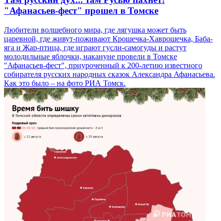
"Афанасьев-фест" прошел в Томске
Любители волшебного мира, где лягушка может быть
царевной, где живут-поживают Крошечка-Хаврошечка, Баба-
яга и Жар-птица, где играют гусли-самогуды и растут
молодильные яблочки, накануне провели в Томске
"Афанасьев-фест", приуроченный к 200-летию известного
собирателя русских народных сказок Александра Афанасьева.
Как это было – на фото РИА Томск.