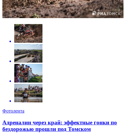
Фотолента
Адреналин через край: эффектные гонки по
бездорожью прошли под Томском