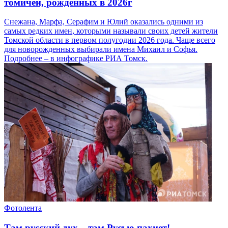
томичей, рожденных в 2026г
Снежана, Марфа, Серафим и Юлий оказались одними из
самых редких имен, которыми называли своих детей жители
Томской области в первом полугодии 2026 года. Чаще всего
для новорожденных выбирали имена Михаил и Софья.
Подробнее – в инфографике РИА Томск.
Фотолента
Там русский дух... там Русью пахнет!