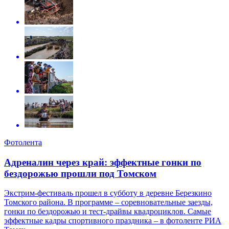
Фотолента
Адреналин через край: эффектные гонки по
бездорожью прошли под Томском
Экстрим-фестиваль прошел в субботу в деревне Березкино
Томского района. В программе – соревновательные заезды,
гонки по бездорожью и тест-драйвы квадроциклов. Самые
эффектные кадры спортивного праздника – в фотоленте РИА