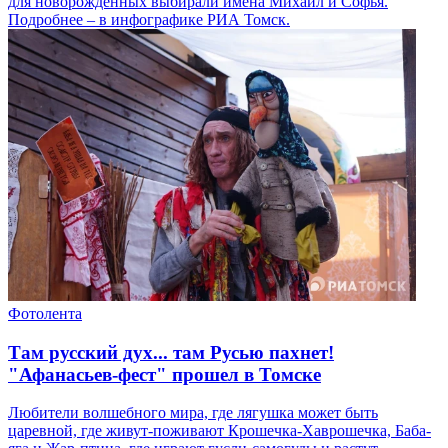
для новорожденных выбирали имена Михаил и Софья.
Подробнее – в инфографике РИА Томск.
Фотолента
Там русский дух... там Русью пахнет!
"Афанасьев-фест" прошел в Томске
Любители волшебного мира, где лягушка может быть
царевной, где живут-поживают Крошечка-Хаврошечка, Баба-