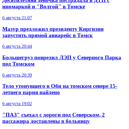
Десятилетняя девочка пострадала в ДТП с
иномаркой и "Волгой" в Томске
6 августа
21:07
Мазур предложил президенту Киргизии
запустить прямой авиарейс в Томск
6 августа
20:44
Большегруз повредил ЛЭП у Северного Парка
под Томском
6 августа
20:39
Тело утонувшего в Оби на томском севере 15-
летнего парня найдено
6 августа
19:02
"ПАЗ" съехал с дороги под Северском, 2
пассажира доставлены в больницу