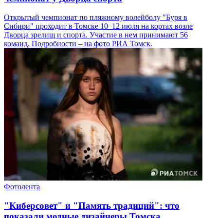
Открытый чемпионат по пляжному волейболу "Буря в
Сибири" проходит в Томске 10–12 июля на кортах возле
Дворца зрелищ и спорта. Участие в нем принимают 56
команд. Подробности – на фото РИА Томск.
Фотолента
"Киберсовет" и "Память традиций": что
показали модные дизайнеры Томска