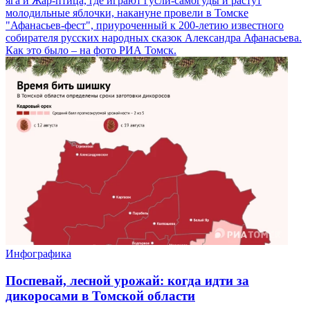
яга и Жар-птица, где играют гусли-самогуды и растут
молодильные яблочки, накануне провели в Томске
"Афанасьев-фест", приуроченный к 200-летию известного
собирателя русских народных сказок Александра Афанасьева.
Как это было – на фото РИА Томск.
Инфографика
Поспевай, лесной урожай: когда идти за
дикоросами в Томской области