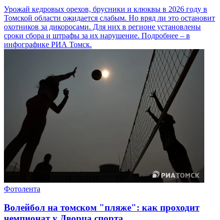
Урожай кедровых орехов, брусники и клюквы в 2026 году в
Томской области ожидается слабым. Но вряд ли это остановит
охотников за дикоросами. Для них в регионе установлены
сроки сбора и штрафы за их нарушение. Подробнее – в
инфографике РИА Томск.
Фотолента
Волейбол на томском "пляже": как проходит
чемпионат у Дворца спорта