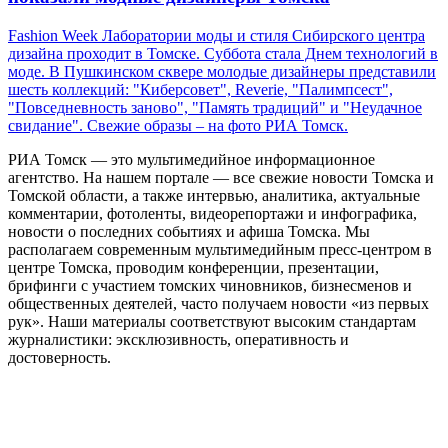
Fashion Week Лаборатории моды и стиля Сибирского центра
дизайна проходит в Томске. Суббота стала Днем технологий в
моде. В Пушкинском сквере молодые дизайнеры представили
шесть коллекций: "Киберсовет", Reverie, "Палимпсест",
"Повседневность заново", "Память традиций" и "Неудачное
свидание". Свежие образы – на фото РИА Томск.
РИА Томск — это мультимедийное информационное
агентство. На нашем портале — все свежие новости Томска и
Томской области, а также интервью, аналитика, актуальные
комментарии, фотоленты, видеорепортажи и инфографика,
новости о последних событиях и афиша Томска. Мы
располагаем современным мультимедийным пресс-центром в
центре Томска, проводим конференции, презентации,
брифинги с участием томских чиновников, бизнесменов и
общественных деятелей, часто получаем новости «из первых
рук». Наши материалы соответствуют высоким стандартам
журналистики: эксклюзивность, оперативность и
достоверность.