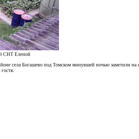
ей СНТ Еленой
йоне села Богашево под Томском минувшей ночью заметили на св
 гостя.