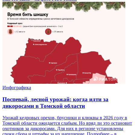
Инфографика
Поспевай, лесной урожай: когда идти за
дикоросами в Томской области
Урожай кедровых орехов, брусники и клюквы в 2026 году в
Томской области ожидается слабым. Но вряд ли это остановит
охотников за дикоросами. Для них в регионе установлены
сроки сбора и штрафы за их нарушение. Подробнее – в