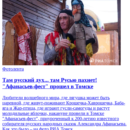
Фотолента
Там русский дух... там Русью пахнет!
"Афанасьев-фест" прошел в Томске
Любители волшебного мира, где лягушка может быть
царевной, где живут-поживают Крошечка-Хаврошечка, Баба-
яга и Жар-птица, где играют гусли-самогуды и растут
молодильные яблочки, накануне провели в Томске
"Афанасьев-фест", приуроченный к 200-летию известного
собирателя русских народных сказок Александра Афанасьева.
Как это было – на фото РИА Томск.