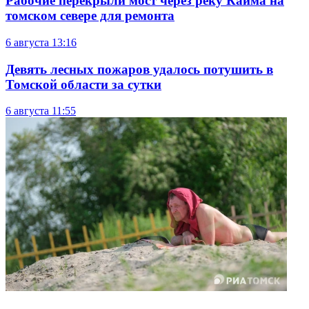
Рабочие перекрыли мост через реку Кайма на
томском севере для ремонта
6 августа
13:16
Девять лесных пожаров удалось потушить в
Томской области за сутки
6 августа
11:55