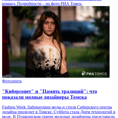
команд. Подробности – на фото РИА Томск.
Фотолента
"Киберсовет" и "Память традиций": что
показали модные дизайнеры Томска
Fashion Week Лаборатории моды и стиля Сибирского центра
дизайна проходит в Томске. Суббота стала Днем технологий в
моде. В Пушкинском сквере молодые дизайнеры представили