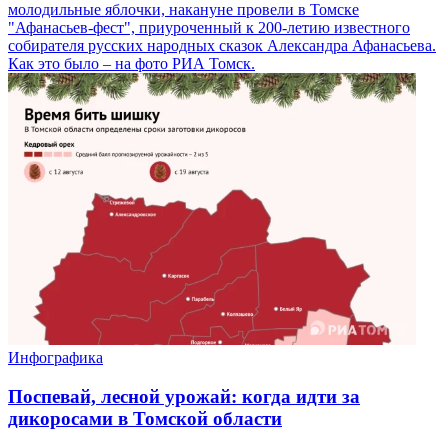
молодильные яблочки, накануне провели в Томске
"Афанасьев-фест", приуроченный к 200-летию известного
собирателя русских народных сказок Александра Афанасьева.
Как это было – на фото РИА Томск.
Инфографика
Поспевай, лесной урожай: когда идти за
дикоросами в Томской области