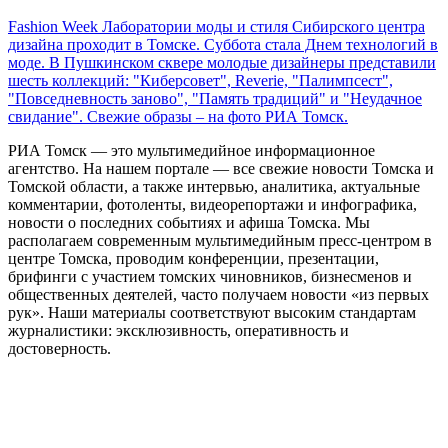
Fashion Week Лаборатории моды и стиля Сибирского центра
дизайна проходит в Томске. Суббота стала Днем технологий в
моде. В Пушкинском сквере молодые дизайнеры представили
шесть коллекций: "Киберсовет", Reverie, "Палимпсест",
"Повседневность заново", "Память традиций" и "Неудачное
свидание". Свежие образы – на фото РИА Томск.
РИА Томск — это мультимедийное информационное
агентство. На нашем портале — все свежие новости Томска и
Томской области, а также интервью, аналитика, актуальные
комментарии, фотоленты, видеорепортажи и инфографика,
новости о последних событиях и афиша Томска. Мы
располагаем современным мультимедийным пресс-центром в
центре Томска, проводим конференции, презентации,
брифинги с участием томских чиновников, бизнесменов и
общественных деятелей, часто получаем новости «из первых
рук». Наши материалы соответствуют высоким стандартам
журналистики: эксклюзивность, оперативность и
достоверность.