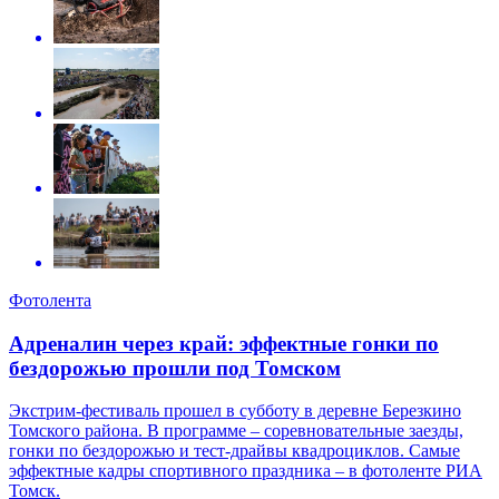
Фотолента
Адреналин через край: эффектные гонки по
бездорожью прошли под Томском
Экстрим-фестиваль прошел в субботу в деревне Березкино
Томского района. В программе – соревновательные заезды,
гонки по бездорожью и тест-драйвы квадроциклов. Самые
эффектные кадры спортивного праздника – в фотоленте РИА
Томск.