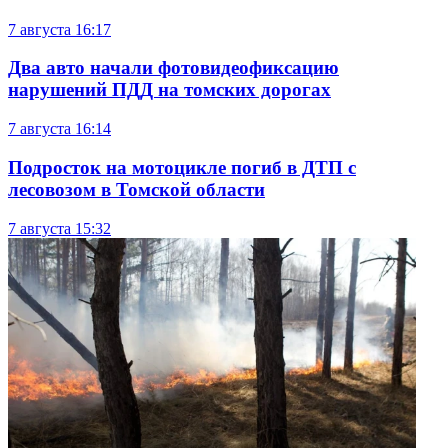
7 августа
16:17
Два авто начали фотовидеофиксацию
нарушений ПДД на томских дорогах
7 августа
16:14
Подросток на мотоцикле погиб в ДТП с
лесовозом в Томской области
7 августа
15:32