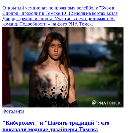
Открытый чемпионат по пляжному волейболу "Буря в
Сибири" проходит в Томске 10–12 июля на кортах возле
Дворца зрелищ и спорта. Участие в нем принимают 56
команд. Подробности – на фото РИА Томск.
Фотолента
"Киберсовет" и "Память традиций": что
показали модные дизайнеры Томска