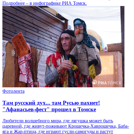
Подробнее – в инфографике РИА Томск.
Фотолента
Там русский дух... там Русью пахнет!
"Афанасьев-фест" прошел в Томске
Любители волшебного мира, где лягушка может быть
царевной, где живут-поживают Крошечка-Хаврошечка, Баба-
яга и Жар-птица, где играют гусли-самогуды и растут