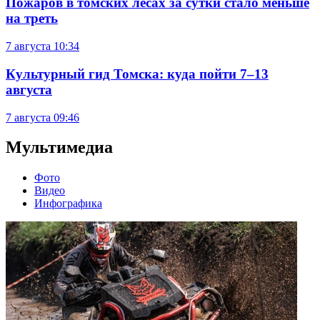
Пожаров в томских лесах за сутки стало меньше
на треть
7 августа
10:34
Культурный гид Томска: куда пойти 7–13
августа
7 августа
09:46
Мультимедиа
Фото
Видео
Инфографика