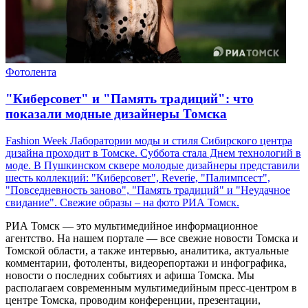
Фотолента
"Киберсовет" и "Память традиций": что
показали модные дизайнеры Томска
Fashion Week Лаборатории моды и стиля Сибирского центра
дизайна проходит в Томске. Суббота стала Днем технологий в
моде. В Пушкинском сквере молодые дизайнеры представили
шесть коллекций: "Киберсовет", Reverie, "Палимпсест",
"Повседневность заново", "Память традиций" и "Неудачное
свидание". Свежие образы – на фото РИА Томск.
РИА Томск — это мультимедийное информационное
агентство. На нашем портале — все свежие новости Томска и
Томской области, а также интервью, аналитика, актуальные
комментарии, фотоленты, видеорепортажи и инфографика,
новости о последних событиях и афиша Томска. Мы
располагаем современным мультимедийным пресс-центром в
центре Томска, проводим конференции, презентации,