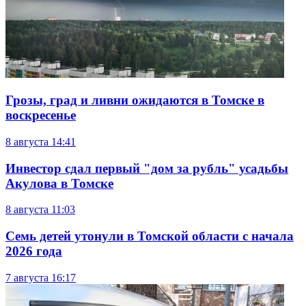
Грозы, град и ливни ожидаются в Томске в
воскресенье
8 августа
14:41
Инвестор сдал первый "дом за рубль" усадьбы
Акулова в Томске
8 августа
11:03
Семь детей утонули в Томской области с начала
2026 года
7 августа
16:17