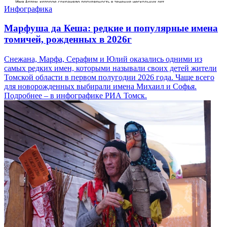
Инфографика
Марфуша да Кеша: редкие и популярные имена
томичей, рожденных в 2026г
Снежана, Марфа, Серафим и Юлий оказались одними из
самых редких имен, которыми называли своих детей жители
Томской области в первом полугодии 2026 года. Чаще всего
для новорожденных выбирали имена Михаил и Софья.
Подробнее – в инфографике РИА Томск.