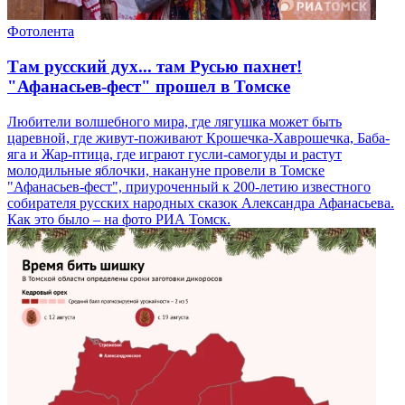
Фотолента
Там русский дух... там Русью пахнет!
"Афанасьев-фест" прошел в Томске
Любители волшебного мира, где лягушка может быть
царевной, где живут-поживают Крошечка-Хаврошечка, Баба-
яга и Жар-птица, где играют гусли-самогуды и растут
молодильные яблочки, накануне провели в Томске
"Афанасьев-фест", приуроченный к 200-летию известного
собирателя русских народных сказок Александра Афанасьева.
Как это было – на фото РИА Томск.