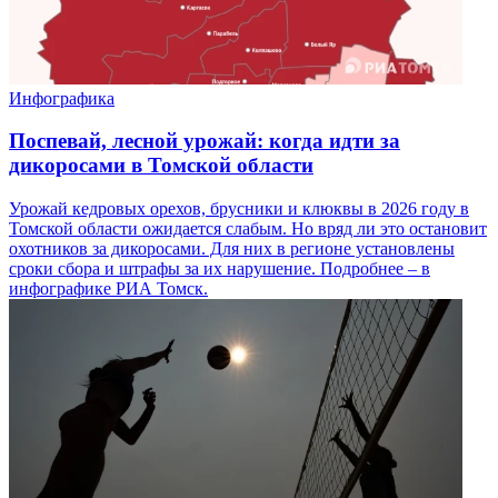
Инфографика
Поспевай, лесной урожай: когда идти за
дикоросами в Томской области
Урожай кедровых орехов, брусники и клюквы в 2026 году в
Томской области ожидается слабым. Но вряд ли это остановит
охотников за дикоросами. Для них в регионе установлены
сроки сбора и штрафы за их нарушение. Подробнее – в
инфографике РИА Томск.