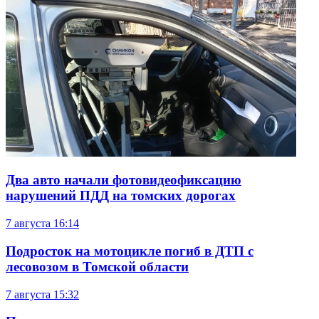
Два авто начали фотовидеофиксацию
нарушений ПДД на томских дорогах
7 августа
16:14
Подросток на мотоцикле погиб в ДТП с
лесовозом в Томской области
7 августа
15:32