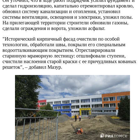
Он уточнил, что в ходе работ подрядчик усилил фундамент и
сделал гидроизоляцию, капитально отремонтировал кровлю,
обновил систему канализации и отопления, установил
системы вентиляции, освещения и электрики, уложил полы.
На прилегающей территории строители обновили газоны,
сделали ограждения и ворота, уложили асфальт.
"Исторический кирпичный фасад очистили по особой
технологии, обработали швы, покрыли его специальным
водоотталкивающим покрытием. Отреставрировали
старинную мраморную лестницу: отшлифовали ступени,
счистили наслоения старой краски с ее причудливых кованых
решеток", – добавил Мазур.