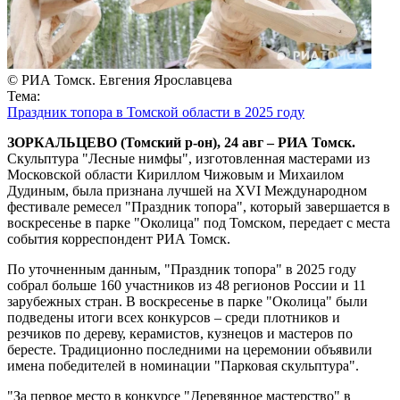
© РИА Томск. Евгения Ярославцева
Тема:
Праздник топора в Томской области в 2025 году
ЗОРКАЛЬЦЕВО (Томский р-он), 24 авг – РИА Томск.
Скульптура "Лесные нимфы", изготовленная мастерами из
Московской области Кириллом Чижовым и Михаилом
Дудиным, была признана лучшей на XVI Международном
фестивале ремесел "Праздник топора", который завершается в
воскресенье в парке "Околица" под Томском, передает с места
события корреспондент РИА Томск.
По уточненным данным, "Праздник топора" в 2025 году
собрал больше 160 участников из 48 регионов России и 11
зарубежных стран. В воскресенье в парке "Околица" были
подведены итоги всех конкурсов – среди плотников и
резчиков по дереву, керамистов, кузнецов и мастеров по
бересте. Традиционно последними на церемонии объявили
имена победителей в номинации "Парковая скульптура".
"За первое место в конкурсе "Деревянное мастерство" в