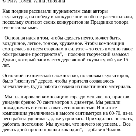
© РИА Томск. Анна Анохина
Как позднее рассказали журналистам сами авторы
скульптуры, на победу в конкурсе они особо не рассчитывали,
поскольку считают своих конкурентов на Празднике топора
очень сильными.
"Основная идея в том, чтобы сделать нечто, может быть,
воздушное, легкое, тонкое, кружевное. Чтобы композиция
смотрелась по всем сторонам в силуэте – то есть именно такое
обыгрывание пространства", – пояснил творческий замысел
Дудин, который занимается деревянной скульптурой уже 15
лет.
Основной технической сложностью, по словам скульпторов,
было "изогнуть" дерево, чтобы у зрителя создавалось
впечатление, будто работа создана из пластичного материала.
"Мы планировали композицию гораздо меньше, но, приехав,
увидели бревно 70 сантиметров в диаметре. Мы решили
пожадничать и использовать его полностью. И в итоге
композиция увеличилась в высоте сантиметров на 60-70, из-за
чего работа удвоилась, даже утроилась. Приходилось не спать,
работать постоянно. Мы думали, что ничего не успеем… Все
девять дней просто прошли как один", – добавил Чижов.