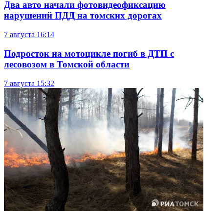
Два авто начали фотовидеофиксацию
нарушений ПДД на томских дорогах
7 августа
16:14
Подросток на мотоцикле погиб в ДТП с
лесовозом в Томской области
7 августа
15:32