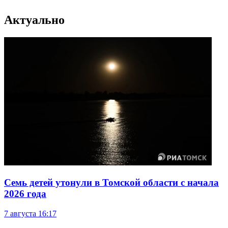
Актуально
Семь детей утонули в Томской области с начала
2026 года
7 августа
16:17