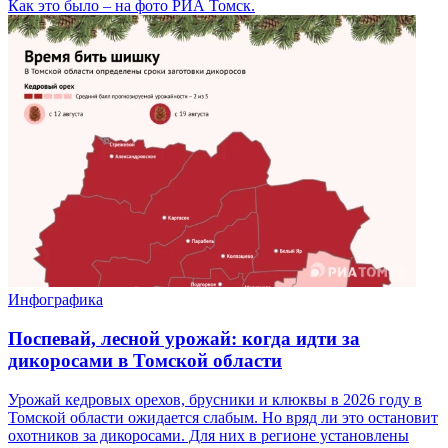
Как это было – на фото РИА Томск.
Инфографика
Поспевай, лесной урожай: когда идти за
дикоросами в Томской области
Урожай кедровых орехов, брусники и клюквы в 2026 году в
Томской области ожидается слабым. Но вряд ли это остановит
охотников за дикоросами. Для них в регионе установлены