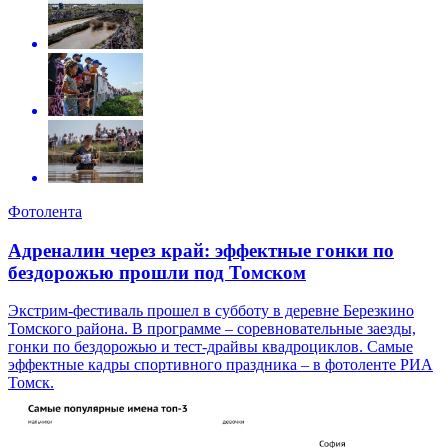
Фотолента
Адреналин через край: эффектные гонки по
бездорожью прошли под Томском
Экстрим-фестиваль прошел в субботу в деревне Березкино
Томского района. В программе – соревновательные заезды,
гонки по бездорожью и тест-драйвы квадроциклов. Самые
эффектные кадры спортивного праздника – в фотоленте РИА
Томск.