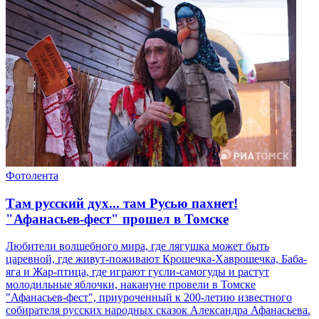
Фотолента
Там русский дух... там Русью пахнет!
"Афанасьев-фест" прошел в Томске
Любители волшебного мира, где лягушка может быть
царевной, где живут-поживают Крошечка-Хаврошечка, Баба-
яга и Жар-птица, где играют гусли-самогуды и растут
молодильные яблочки, накануне провели в Томске
"Афанасьев-фест", приуроченный к 200-летию известного
собирателя русских народных сказок Александра Афанасьева.