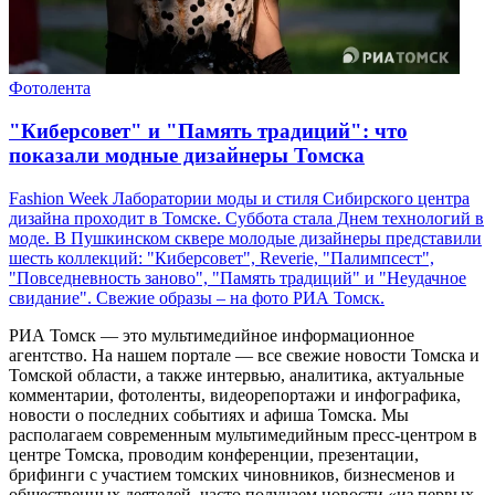
Фотолента
"Киберсовет" и "Память традиций": что
показали модные дизайнеры Томска
Fashion Week Лаборатории моды и стиля Сибирского центра
дизайна проходит в Томске. Суббота стала Днем технологий в
моде. В Пушкинском сквере молодые дизайнеры представили
шесть коллекций: "Киберсовет", Reverie, "Палимпсест",
"Повседневность заново", "Память традиций" и "Неудачное
свидание". Свежие образы – на фото РИА Томск.
РИА Томск — это мультимедийное информационное
агентство. На нашем портале — все свежие новости Томска и
Томской области, а также интервью, аналитика, актуальные
комментарии, фотоленты, видеорепортажи и инфографика,
новости о последних событиях и афиша Томска. Мы
располагаем современным мультимедийным пресс-центром в
центре Томска, проводим конференции, презентации,
брифинги с участием томских чиновников, бизнесменов и
общественных деятелей, часто получаем новости «из первых