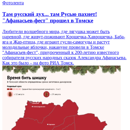
Фотолента
Там русский дух... там Русью пахнет!
"Афанасьев-фест" прошел в Томске
Любители волшебного мира, где лягушка может быть
царевной, где живут-поживают Крошечка-Хаврошечка, Баба-
яга и Жар-птица, где играют гусли-самогуды и растут
молодильные яблочки, накануне провели в Томске
"Афанасьев-фест", приуроченный к 200-летию известного
собирателя русских народных сказок Александра Афанасьева.
Как это было – на фото РИА Томск.