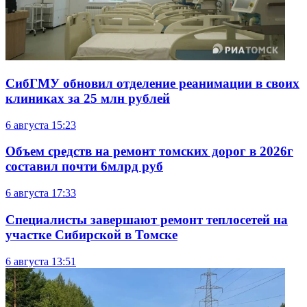
СибГМУ обновил отделение реанимации в своих
клиниках за 25 млн рублей
6 августа
15:23
Объем средств на ремонт томских дорог в 2026г
составил почти 6млрд руб
6 августа
17:33
Специалисты завершают ремонт теплосетей на
участке Сибирской в Томске
6 августа
13:51