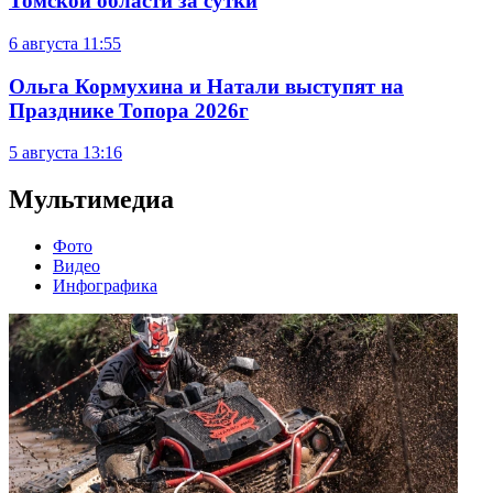
Томской области за сутки
6 августа
11:55
Ольга Кормухина и Натали выступят на
Празднике Топора 2026г
5 августа
13:16
Мультимедиа
Фото
Видео
Инфографика