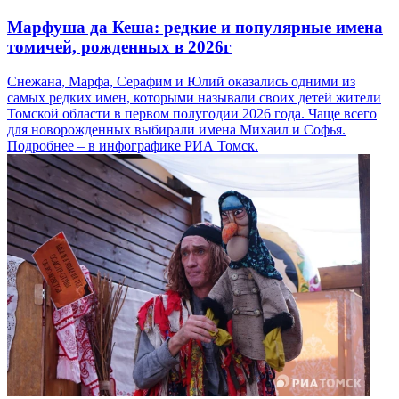
Марфуша да Кеша: редкие и популярные имена
томичей, рожденных в 2026г
Снежана, Марфа, Серафим и Юлий оказались одними из
самых редких имен, которыми называли своих детей жители
Томской области в первом полугодии 2026 года. Чаще всего
для новорожденных выбирали имена Михаил и Софья.
Подробнее – в инфографике РИА Томск.