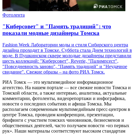
Фотолента
"Киберсовет" и "Память традиций": что
показали модные дизайнеры Томска
Fashion Week Лаборатории моды и стиля Сибирского центра
дизайна проходит в Томске. Суббота стала Днем технологий в
моде. В Пушкинском сквере молодые дизайнеры представили
шесть коллекций: "Киберсовет", Reverie, "Палимпсест",
"Повседневность заново", "Память традиций" и "Неудачное
свидание". Свежие образы – на фото РИА Томск.
РИА Томск — это мультимедийное информационное
агентство. На нашем портале — все свежие новости Томска и
Томской области, а также интервью, аналитика, актуальные
комментарии, фотоленты, видеорепортажи и инфографика,
новости о последних событиях и афиша Томска. Мы
располагаем современным мультимедийным пресс-центром в
центре Томска, проводим конференции, презентации,
брифинги с участием томских чиновников, бизнесменов и
общественных деятелей, часто получаем новости «из первых
рук». Наши материалы соответствуют высоким стандартам