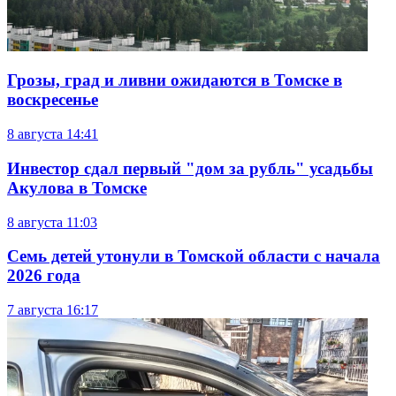
Грозы, град и ливни ожидаются в Томске в
воскресенье
8 августа
14:41
Инвестор сдал первый "дом за рубль" усадьбы
Акулова в Томске
8 августа
11:03
Семь детей утонули в Томской области с начала
2026 года
7 августа
16:17