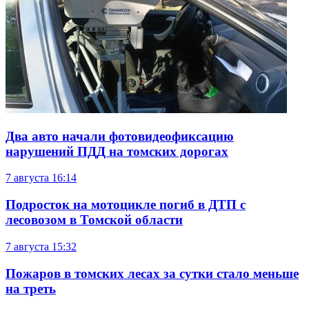
Два авто начали фотовидеофиксацию
нарушений ПДД на томских дорогах
7 августа
16:14
Подросток на мотоцикле погиб в ДТП с
лесовозом в Томской области
7 августа
15:32
Пожаров в томских лесах за сутки стало меньше
на треть