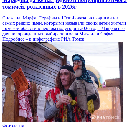
Марфуша да Кеша: редкие и популярные имена
томичей, рожденных в 2026г
Снежана, Марфа, Серафим и Юлий оказались одними из
самых редких имен, которыми называли своих детей жители
Томской области в первом полугодии 2026 года. Чаще всего
для новорожденных выбирали имена Михаил и Софья.
Подробнее – в инфографике РИА Томск.
Фотолента