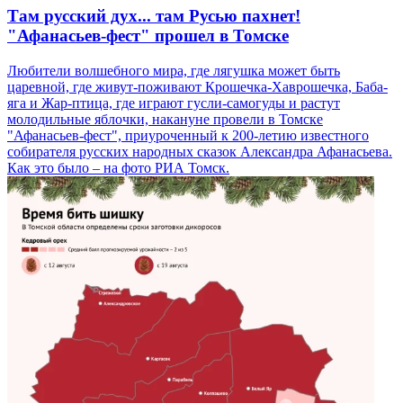
Там русский дух... там Русью пахнет!
"Афанасьев-фест" прошел в Томске
Любители волшебного мира, где лягушка может быть
царевной, где живут-поживают Крошечка-Хаврошечка, Баба-
яга и Жар-птица, где играют гусли-самогуды и растут
молодильные яблочки, накануне провели в Томске
"Афанасьев-фест", приуроченный к 200-летию известного
собирателя русских народных сказок Александра Афанасьева.
Как это было – на фото РИА Томск.