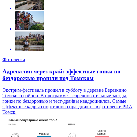
Фотолента
Адреналин через край: эффектные гонки по
бездорожью прошли под Томском
Экстрим-фестиваль прошел в субботу в деревне Березкино
Томского района. В программе – соревновательные заезды,
гонки по бездорожью и тест-драйвы квадроциклов. Самые
эффектные кадры спортивного праздника – в фотоленте РИА
Томск.