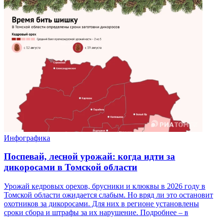
Инфографика
Поспевай, лесной урожай: когда идти за
дикоросами в Томской области
Урожай кедровых орехов, брусники и клюквы в 2026 году в
Томской области ожидается слабым. Но вряд ли это остановит
охотников за дикоросами. Для них в регионе установлены
сроки сбора и штрафы за их нарушение. Подробнее – в