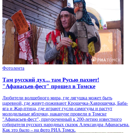
Фотолента
Там русский дух... там Русью пахнет!
"Афанасьев-фест" прошел в Томске
Любители волшебного мира, где лягушка может быть
царевной, где живут-поживают Крошечка-Хаврошечка, Баба-
яга и Жар-птица, где играют гусли-самогуды и растут
молодильные яблочки, накануне провели в Томске
"Афанасьев-фест", приуроченный к 200-летию известного
собирателя русских народных сказок Александра Афанасьева.
Как это было – на фото РИА Томск.