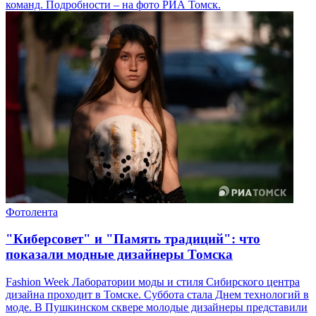
команд. Подробности – на фото РИА Томск.
Фотолента
"Киберсовет" и "Память традиций": что
показали модные дизайнеры Томска
Fashion Week Лаборатории моды и стиля Сибирского центра
дизайна проходит в Томске. Суббота стала Днем технологий в
моде. В Пушкинском сквере молодые дизайнеры представили