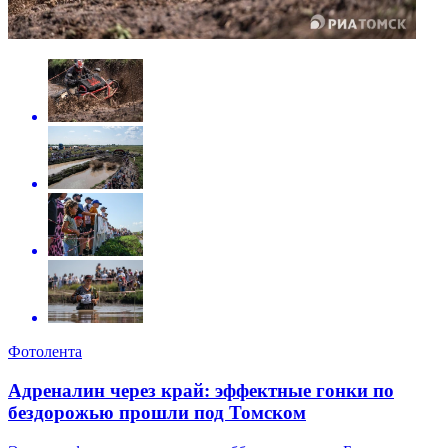
Фотолента
Адреналин через край: эффектные гонки по
бездорожью прошли под Томском