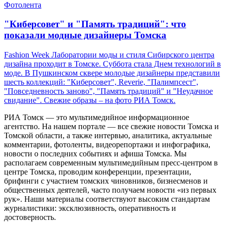
Фотолента
"Киберсовет" и "Память традиций": что
показали модные дизайнеры Томска
Fashion Week Лаборатории моды и стиля Сибирского центра
дизайна проходит в Томске. Суббота стала Днем технологий в
моде. В Пушкинском сквере молодые дизайнеры представили
шесть коллекций: "Киберсовет", Reverie, "Палимпсест",
"Повседневность заново", "Память традиций" и "Неудачное
свидание". Свежие образы – на фото РИА Томск.
РИА Томск — это мультимедийное информационное
агентство. На нашем портале — все свежие новости Томска и
Томской области, а также интервью, аналитика, актуальные
комментарии, фотоленты, видеорепортажи и инфографика,
новости о последних событиях и афиша Томска. Мы
располагаем современным мультимедийным пресс-центром в
центре Томска, проводим конференции, презентации,
брифинги с участием томских чиновников, бизнесменов и
общественных деятелей, часто получаем новости «из первых
рук». Наши материалы соответствуют высоким стандартам
журналистики: эксклюзивность, оперативность и
достоверность.