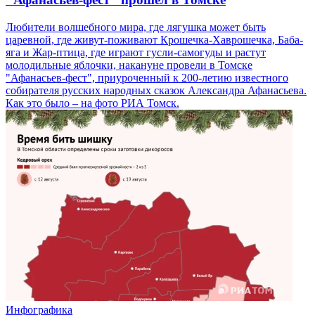
Любители волшебного мира, где лягушка может быть
царевной, где живут-поживают Крошечка-Хаврошечка, Баба-
яга и Жар-птица, где играют гусли-самогуды и растут
молодильные яблочки, накануне провели в Томске
"Афанасьев-фест", приуроченный к 200-летию известного
собирателя русских народных сказок Александра Афанасьева.
Как это было – на фото РИА Томск.
Инфографика