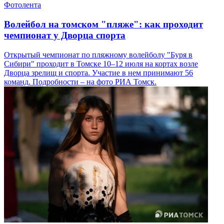
Фотолента
Волейбол на томском "пляже": как проходит
чемпионат у Дворца спорта
Открытый чемпионат по пляжному волейболу "Буря в
Сибири" проходит в Томске 10–12 июля на кортах возле
Дворца зрелищ и спорта. Участие в нем принимают 56
команд. Подробности – на фото РИА Томск.