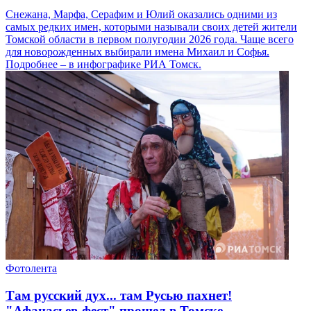
Снежана, Марфа, Серафим и Юлий оказались одними из
самых редких имен, которыми называли своих детей жители
Томской области в первом полугодии 2026 года. Чаще всего
для новорожденных выбирали имена Михаил и Софья.
Подробнее – в инфографике РИА Томск.
Фотолента
Там русский дух... там Русью пахнет!
"Афанасьев-фест" прошел в Томске