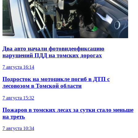
Два авто начали фотовидеофиксацию
нарушений ПДД на томских дорогах
7 августа
16:14
Подросток на мотоцикле погиб в ДТП с
лесовозом в Томской области
7 августа
15:32
Пожаров в томских лесах за сутки стало меньше
на треть
7 августа
10:34