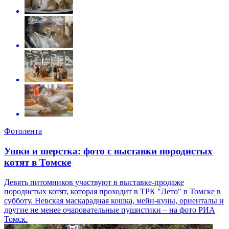
Фотолента
Ушки и шерстка: фото с выставки породистых
котят в Томске
Девять питомников участвуют в выставке-продаже
породистых котят, которая проходит в ТРК "Лето" в Томске в
субботу. Невская маскарадная кошка, мейн-куны, ориенталы и
другие не менее очаровательные пушистики – на фото РИА
Томск.