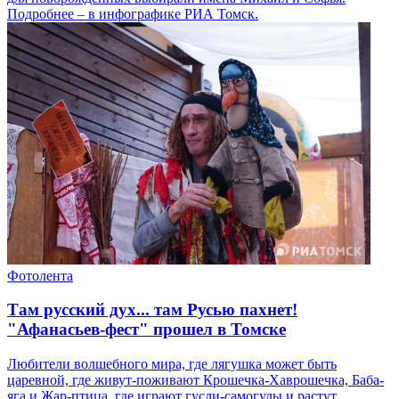
Подробнее – в инфографике РИА Томск.
Фотолента
Там русский дух... там Русью пахнет!
"Афанасьев-фест" прошел в Томске
Любители волшебного мира, где лягушка может быть
царевной, где живут-поживают Крошечка-Хаврошечка, Баба-
яга и Жар-птица, где играют гусли-самогуды и растут