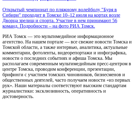
Открытый чемпионат по пляжному волейболу "Буря в
Сибири" проходит в Томске 10–12 июля на кортах возле
Дворца зрелищ и спорта. Участие в нем принимают 56
команд. Подробности – на фото РИА Томск.
РИА Томск — это мультимедийное информационное
агентство. На нашем портале — все свежие новости Томска и
Томской области, а также интервью, аналитика, актуальные
комментарии, фотоленты, видеорепортажи и инфографика,
новости о последних событиях и афиша Томска. Мы
располагаем современным мультимедийным пресс-центром в
центре Томска, проводим конференции, презентации,
брифинги с участием томских чиновников, бизнесменов и
общественных деятелей, часто получаем новости «из первых
рук». Наши материалы соответствуют высоким стандартам
журналистики: эксклюзивность, оперативность и
достоверность.