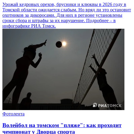
Урожай кедровых орехов, брусники и клюквы в 2026 году в
Томской области ожидается слабым. Но вряд ли это остановит
охотников за дикоросами. Для них в регионе установлены
сроки сбора и штрафы за их нарушение. Подробнее – в
инфографике РИА Томск.
Фотолента
Волейбол на томском "пляже": как проходит
чемпионат у Дворца спорта