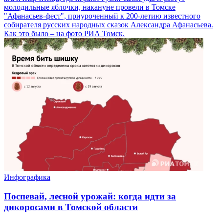
молодильные яблочки, накануне провели в Томске
"Афанасьев-фест", приуроченный к 200-летию известного
собирателя русских народных сказок Александра Афанасьева.
Как это было – на фото РИА Томск.
Инфографика
Поспевай, лесной урожай: когда идти за
дикоросами в Томской области