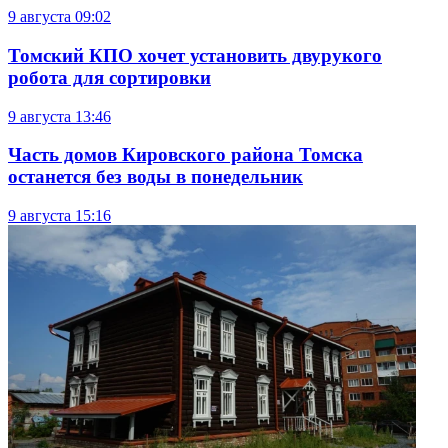
9 августа
09:02
Томский КПО хочет установить двурукого
робота для сортировки
9 августа
13:46
Часть домов Кировского района Томска
останется без воды в понедельник
9 августа
15:16