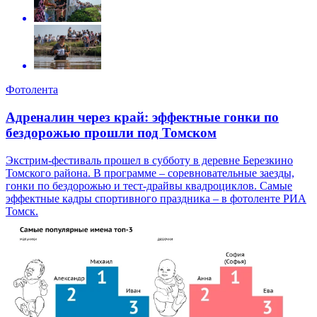
Фотолента
Адреналин через край: эффектные гонки по
бездорожью прошли под Томском
Экстрим-фестиваль прошел в субботу в деревне Березкино
Томского района. В программе – соревновательные заезды,
гонки по бездорожью и тест-драйвы квадроциклов. Самые
эффектные кадры спортивного праздника – в фотоленте РИА
Томск.