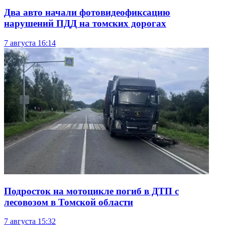
Два авто начали фотовидеофиксацию
нарушений ПДД на томских дорогах
7 августа
16:14
Подросток на мотоцикле погиб в ДТП с
лесовозом в Томской области
7 августа
15:32