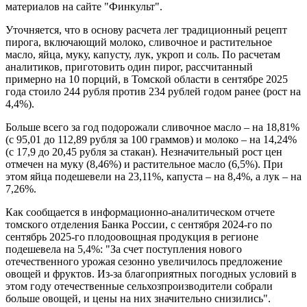
материалов на сайте "Финкульт".
Уточняется, что в основу расчета лег традиционный рецепт
пирога, включающий молоко, сливочное и растительное
масло, яйца, муку, капусту, лук, укроп и соль. По расчетам
аналитиков, приготовить один пирог, рассчитанный
примерно на 10 порций, в Томской области в сентябре 2025
года стоило 244 рубля против 234 рублей годом ранее (рост на
4,4%).
Больше всего за год подорожали сливочное масло – на 18,81%
(с 95,01 до 112,89 рубля за 100 граммов) и молоко – на 14,24%
(с 17,9 до 20,45 рубля за стакан). Незначительный рост цен
отмечен на муку (8,46%) и растительное масло (6,5%). При
этом яйца подешевели на 23,11%, капуста – на 8,4%, а лук – на
7,26%.
Как сообщается в информационно-аналитическом отчете
томского отделения Банка России, с сентября 2024-го по
сентябрь 2025-го плодоовощная продукция в регионе
подешевела на 5,4%: "За счет поступления нового
отечественного урожая сезонно увеличилось предложение
овощей и фруктов. Из-за благоприятных погодных условий в
этом году отечественные сельхозпроизводители собрали
больше овощей, и цены на них значительно снизились".