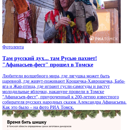
Фотолента
Там русский дух... там Русью пахнет!
"Афанасьев-фест" прошел в Томске
Любители волшебного мира, где лягушка может быть
царевной, где живут-поживают Крошечка-Хаврошечка, Баба-
яга и Жар-птица, где играют гусли-самогуды и растут
молодильные яблочки, накануне провели в Томске
"Афанасьев-фест", приуроченный к 200-летию известного
собирателя русских народных сказок Александра Афанасьева.
Как это было – на фото РИА Томск.