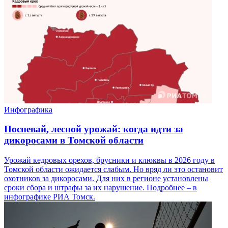
Инфографика
Поспевай, лесной урожай: когда идти за
дикоросами в Томской области
Урожай кедровых орехов, брусники и клюквы в 2026 году в
Томской области ожидается слабым. Но вряд ли это остановит
охотников за дикоросами. Для них в регионе установлены
сроки сбора и штрафы за их нарушение. Подробнее – в
инфографике РИА Томск.