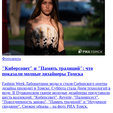
Фотолента
"Киберсовет" и "Память традиций": что
показали модные дизайнеры Томска
Fashion Week Лаборатории моды и стиля Сибирского центра
дизайна проходит в Томске. Суббота стала Днем технологий в
моде. В Пушкинском сквере молодые дизайнеры представили
шесть коллекций: "Киберсовет", Reverie, "Палимпсест",
"Повседневность заново", "Память традиций" и "Неудачное
свидание". Свежие образы – на фото РИА Томск.