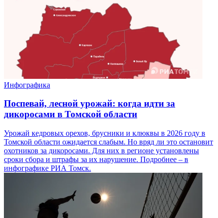
Инфографика
Поспевай, лесной урожай: когда идти за
дикоросами в Томской области
Урожай кедровых орехов, брусники и клюквы в 2026 году в
Томской области ожидается слабым. Но вряд ли это остановит
охотников за дикоросами. Для них в регионе установлены
сроки сбора и штрафы за их нарушение. Подробнее – в
инфографике РИА Томск.