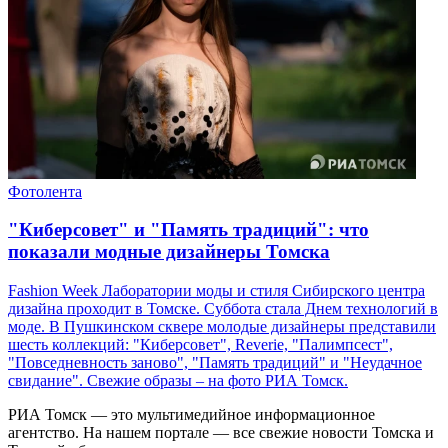
Фотолента
"Киберсовет" и "Память традиций": что
показали модные дизайнеры Томска
Fashion Week Лаборатории моды и стиля Сибирского центра
дизайна проходит в Томске. Суббота стала Днем технологий в
моде. В Пушкинском сквере молодые дизайнеры представили
шесть коллекций: "Киберсовет", Reverie, "Палимпсест",
"Повседневность заново", "Память традиций" и "Неудачное
свидание". Свежие образы – на фото РИА Томск.
РИА Томск — это мультимедийное информационное
агентство. На нашем портале — все свежие новости Томска и