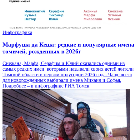
Инфографика
Марфуша да Кеша: редкие и популярные имена
томичей, рожденных в 2026г
Снежана, Марфа, Серафим и Юлий оказались одними из
самых редких имен, которыми называли своих детей жители
Томской области в первом полугодии 2026 года. Чаще всего
для новорожденных выбирали имена Михаил и Софья.
Подробнее – в инфографике РИА Томск.