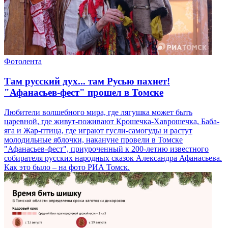
Фотолента
Там русский дух... там Русью пахнет!
"Афанасьев-фест" прошел в Томске
Любители волшебного мира, где лягушка может быть
царевной, где живут-поживают Крошечка-Хаврошечка, Баба-
яга и Жар-птица, где играют гусли-самогуды и растут
молодильные яблочки, накануне провели в Томске
"Афанасьев-фест", приуроченный к 200-летию известного
собирателя русских народных сказок Александра Афанасьева.
Как это было – на фото РИА Томск.