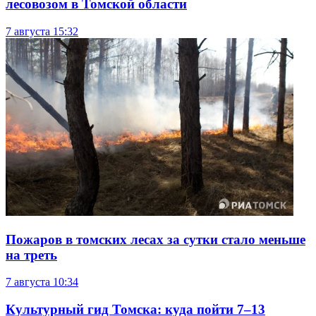
лесовозом в Томской области
7 августа
15:32
Пожаров в томских лесах за сутки стало меньше
на треть
7 августа
10:34
Культурный гид Томска: куда пойти 7–13