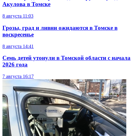
Акулова в Томске
8 августа
11:03
Грозы, град и ливни ожидаются в Томске в
воскресенье
8 августа
14:41
Семь детей утонули в Томской области с начала
2026 года
7 августа
16:17