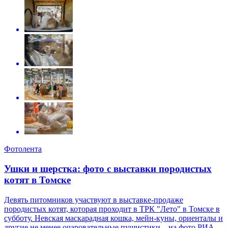
Фотолента
Ушки и шерстка: фото с выставки породистых
котят в Томске
Девять питомников участвуют в выставке-продаже
породистых котят, которая проходит в ТРК "Лето" в Томске в
субботу. Невская маскарадная кошка, мейн-куны, ориенталы и
другие не менее очаровательные пушистики – на фото РИА