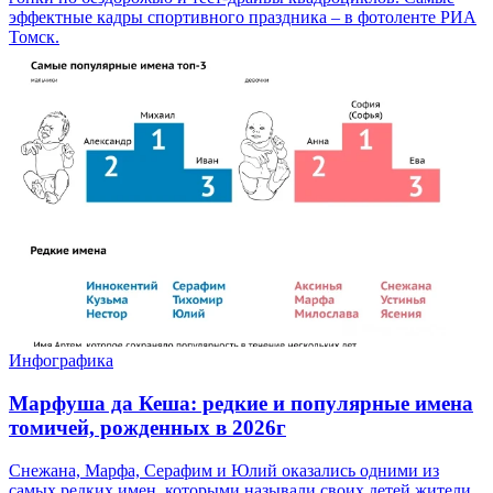
эффектные кадры спортивного праздника – в фотоленте РИА
Томск.
Инфографика
Марфуша да Кеша: редкие и популярные имена
томичей, рожденных в 2026г
Снежана, Марфа, Серафим и Юлий оказались одними из
самых редких имен, которыми называли своих детей жители