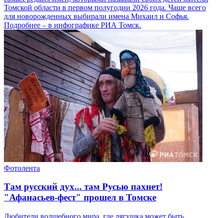
Томской области в первом полугодии 2026 года. Чаще всего
для новорожденных выбирали имена Михаил и Софья.
Подробнее – в инфографике РИА Томск.
Фотолента
Там русский дух... там Русью пахнет!
"Афанасьев-фест" прошел в Томске
Любители волшебного мира, где лягушка может быть