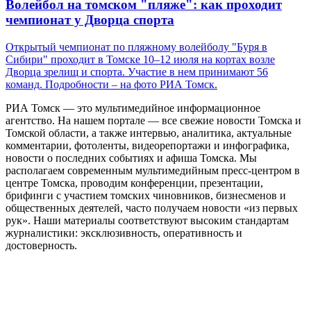
Волейбол на томском "пляже": как проходит
чемпионат у Дворца спорта
Открытый чемпионат по пляжному волейболу "Буря в
Сибири" проходит в Томске 10–12 июля на кортах возле
Дворца зрелищ и спорта. Участие в нем принимают 56
команд. Подробности – на фото РИА Томск.
РИА Томск — это мультимедийное информационное
агентство. На нашем портале — все свежие новости Томска и
Томской области, а также интервью, аналитика, актуальные
комментарии, фотоленты, видеорепортажи и инфографика,
новости о последних событиях и афиша Томска. Мы
располагаем современным мультимедийным пресс-центром в
центре Томска, проводим конференции, презентации,
брифинги с участием томских чиновников, бизнесменов и
общественных деятелей, часто получаем новости «из первых
рук». Наши материалы соответствуют высоким стандартам
журналистики: эксклюзивность, оперативность и
достоверность.