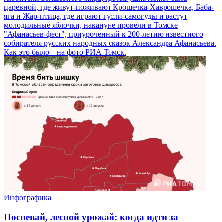
царевной, где живут-поживают Крошечка-Хаврошечка, Баба-
яга и Жар-птица, где играют гусли-самогуды и растут
молодильные яблочки, накануне провели в Томске
"Афанасьев-фест", приуроченный к 200-летию известного
собирателя русских народных сказок Александра Афанасьева.
Как это было – на фото РИА Томск.
Инфографика
Поспевай, лесной урожай: когда идти за