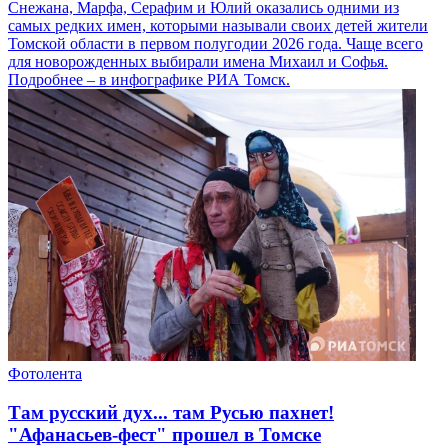
Снежана, Марфа, Серафим и Юлий оказались одними из
самых редких имен, которыми называли своих детей жители
Томской области в первом полугодии 2026 года. Чаще всего
для новорожденных выбирали имена Михаил и Софья.
Подробнее – в инфографике РИА Томск.
Фотолента
Там русский дух... там Русью пахнет!
"Афанасьев-фест" прошел в Томске