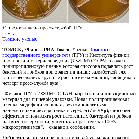
© предоставлено пресс-службой ТГУ
Тема:
Томские ученые
ТОМСК, 29 янв – РИА Томск.
Ученые
Томского
государственного университета
(ТГУ) и Института физики
прочности и материаловедения (ИФПМ) СО РАН создали
полипропиленовую пленку, которая способна подавлять рост
бактерий и грибков при хранении пищи; разработкой уже
заинтересовались крупные российские компании, сообщила в
четверг пресс-служба вуза.
"Физики ТГУ и ИФПМ СО РАН разработали инновационный
материал для пищевой упаковки. Новая полипропиленовая
пленка, модифицированная двухкомпонентными
наночастицами оксида цинка и серебра (ZnO/Ag), способна
эффективно подавлять рост патогенных бактерий и грибков
на своей поверхности, уничтожая практически 100%
микроорганизмов", – сказано в сообщении.
Добавляется, что материал для пищевой упаковки позволит