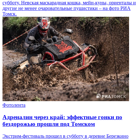
субботу. Невская маскарадная кошка, мейн-куны, ориенталы и
другие не менее очаровательные пушистики – на фото РИА
Томск.
Фотолента
Адреналин через край: эффектные гонки по
бездорожью прошли под Томском
Экстрим-фестиваль прошел в субботу в деревне Березкино