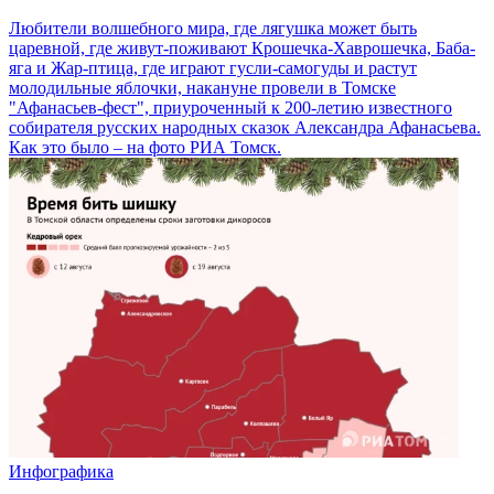
Любители волшебного мира, где лягушка может быть
царевной, где живут-поживают Крошечка-Хаврошечка, Баба-
яга и Жар-птица, где играют гусли-самогуды и растут
молодильные яблочки, накануне провели в Томске
"Афанасьев-фест", приуроченный к 200-летию известного
собирателя русских народных сказок Александра Афанасьева.
Как это было – на фото РИА Томск.
Инфографика