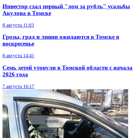
Инвестор сдал первый "дом за рубль" усадьбы
Акулова в Томске
8 августа
11:03
Грозы, град и ливни ожидаются в Томске в
воскресенье
8 августа
14:41
Семь детей утонули в Томской области с начала
2026 года
7 августа
16:17