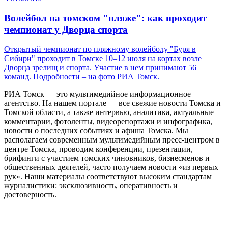
Волейбол на томском "пляже": как проходит
чемпионат у Дворца спорта
Открытый чемпионат по пляжному волейболу "Буря в
Сибири" проходит в Томске 10–12 июля на кортах возле
Дворца зрелищ и спорта. Участие в нем принимают 56
команд. Подробности – на фото РИА Томск.
РИА Томск — это мультимедийное информационное
агентство. На нашем портале — все свежие новости Томска и
Томской области, а также интервью, аналитика, актуальные
комментарии, фотоленты, видеорепортажи и инфографика,
новости о последних событиях и афиша Томска. Мы
располагаем современным мультимедийным пресс-центром в
центре Томска, проводим конференции, презентации,
брифинги с участием томских чиновников, бизнесменов и
общественных деятелей, часто получаем новости «из первых
рук». Наши материалы соответствуют высоким стандартам
журналистики: эксклюзивность, оперативность и
достоверность.