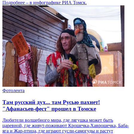
Подробнее – в инфографике РИА Томск.
Фотолента
Там русский дух... там Русью пахнет!
"Афанасьев-фест" прошел в Томске
Любители волшебного мира, где лягушка может быть
царевной, где живут-поживают Крошечка-Хаврошечка, Баба-
яга и Жар-птица, где играют гусли-самогуды и растут