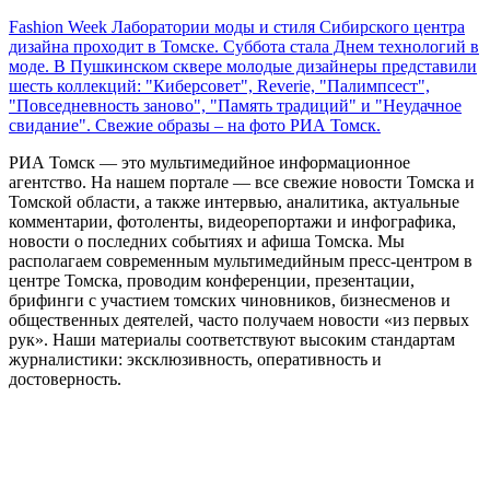
Fashion Week Лаборатории моды и стиля Сибирского центра
дизайна проходит в Томске. Суббота стала Днем технологий в
моде. В Пушкинском сквере молодые дизайнеры представили
шесть коллекций: "Киберсовет", Reverie, "Палимпсест",
"Повседневность заново", "Память традиций" и "Неудачное
свидание". Свежие образы – на фото РИА Томск.
РИА Томск — это мультимедийное информационное
агентство. На нашем портале — все свежие новости Томска и
Томской области, а также интервью, аналитика, актуальные
комментарии, фотоленты, видеорепортажи и инфографика,
новости о последних событиях и афиша Томска. Мы
располагаем современным мультимедийным пресс-центром в
центре Томска, проводим конференции, презентации,
брифинги с участием томских чиновников, бизнесменов и
общественных деятелей, часто получаем новости «из первых
рук». Наши материалы соответствуют высоким стандартам
журналистики: эксклюзивность, оперативность и
достоверность.