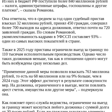
Из них в бюджет РФ поступили более 840 миллионов рублей
– налоги, административные штрафы, госпошлины и другие
платежи", – сказала Романова.
Она отметила, что в среднем за год один судебный пристав
взыскал 32 миллиона рублей, принял 450 граждан, совершил
более 700 выходов на адреса должников, ответил почти на 720
заявлений граждан. По словам Романовой,
укомплектованность кадрами в УФССП составляет 93% –
один из самых высоких показателей в стране.
Также в 2025 году приставы ограничили выезд за границу по
110 тысячам исполнительным производствам. Однако число
таких должников меньше, так как в отношении одного могут
быть возбуждены сразу несколько дел.
"Применение данной меры позволило взыскать 763 миллиона
рублей, то есть на 68 миллионов или на 9% больше, чем в
2024 году. Этот эффект достигнут в результате совокупности
мер. На должника, ограниченного в выезде, могли повлиять
арест счетов, имущества или другие меры", – подчеркнула
она.
Как поясняет пресс-служба ведомства, ограничение на выезд
за границу может коснуться любого должника с суммой долга
от 30 тысяч рублей. Если же граждане задолжали алименты