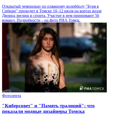
Открытый чемпионат по пляжному волейболу "Буря в
Сибири" проходит в Томске 10–12 июля на кортах возле
Дворца зрелищ и спорта. Участие в нем принимают 56
команд. Подробности – на фото РИА Томск.
Фотолента
"Киберсовет" и "Память традиций": что
показали модные дизайнеры Томска