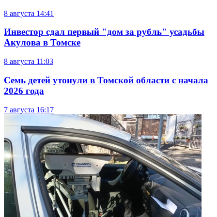
8 августа
14:41
Инвестор сдал первый "дом за рубль" усадьбы
Акулова в Томске
8 августа
11:03
Семь детей утонули в Томской области с начала
2026 года
7 августа
16:17