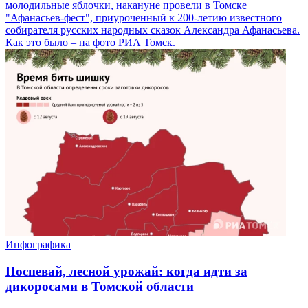
молодильные яблочки, накануне провели в Томске
"Афанасьев-фест", приуроченный к 200-летию известного
собирателя русских народных сказок Александра Афанасьева.
Как это было – на фото РИА Томск.
Инфографика
Поспевай, лесной урожай: когда идти за
дикоросами в Томской области