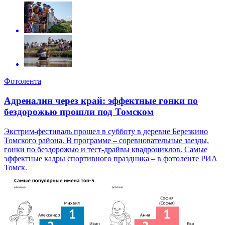
Фотолента
Адреналин через край: эффектные гонки по
бездорожью прошли под Томском
Экстрим-фестиваль прошел в субботу в деревне Березкино
Томского района. В программе – соревновательные заезды,
гонки по бездорожью и тест-драйвы квадроциклов. Самые
эффектные кадры спортивного праздника – в фотоленте РИА
Томск.