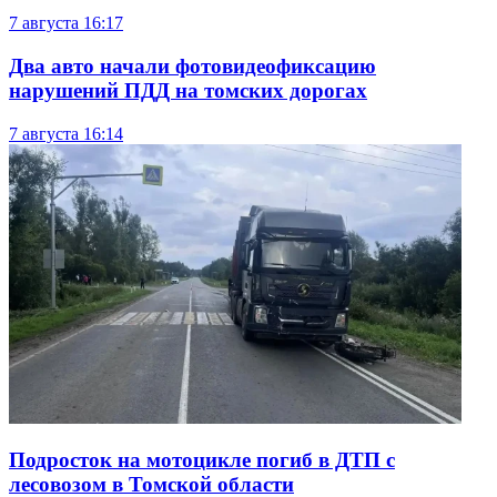
7 августа
16:17
Два авто начали фотовидеофиксацию
нарушений ПДД на томских дорогах
7 августа
16:14
Подросток на мотоцикле погиб в ДТП с
лесовозом в Томской области