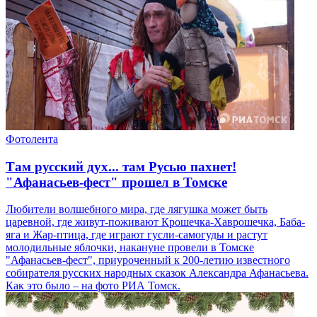
Фотолента
Там русский дух... там Русью пахнет!
"Афанасьев-фест" прошел в Томске
Любители волшебного мира, где лягушка может быть
царевной, где живут-поживают Крошечка-Хаврошечка, Баба-
яга и Жар-птица, где играют гусли-самогуды и растут
молодильные яблочки, накануне провели в Томске
"Афанасьев-фест", приуроченный к 200-летию известного
собирателя русских народных сказок Александра Афанасьева.
Как это было – на фото РИА Томск.