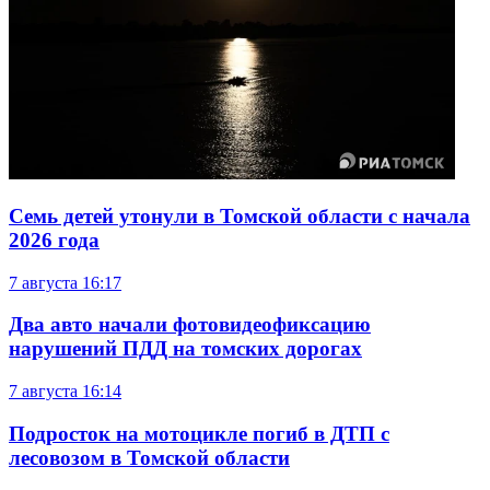
Семь детей утонули в Томской области с начала
2026 года
7 августа
16:17
Два авто начали фотовидеофиксацию
нарушений ПДД на томских дорогах
7 августа
16:14
Подросток на мотоцикле погиб в ДТП с
лесовозом в Томской области