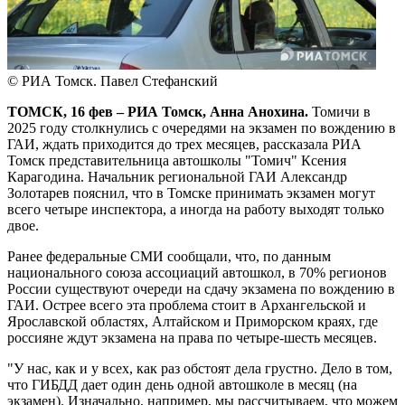
© РИА Томск. Павел Стефанский
ТОМСК, 16 фев – РИА Томск, Анна Анохина.
Томичи в
2025 году столкнулись с очередями на экзамен по вождению в
ГАИ, ждать приходится до трех месяцев, рассказала РИА
Томск представительница автошколы "Томич" Ксения
Карагодина. Начальник региональной ГАИ Александр
Золотарев пояснил, что в Томске принимать экзамен могут
всего четыре инспектора, а иногда на работу выходят только
двое.
Ранее федеральные СМИ сообщали, что, по данным
национального союза ассоциаций автошкол, в 70% регионов
России существуют очереди на сдачу экзамена по вождению в
ГАИ. Острее всего эта проблема стоит в Архангельской и
Ярославской областях, Алтайском и Приморском краях, где
россияне ждут экзамена на права по четыре-шесть месяцев.
"У нас, как и у всех, как раз обстоят дела грустно. Дело в том,
что ГИБДД дает один день одной автошколе в месяц (на
экзамен). Изначально, например, мы рассчитываем, что можем