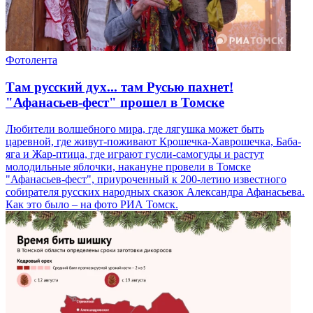
Фотолента
Там русский дух... там Русью пахнет!
"Афанасьев-фест" прошел в Томске
Любители волшебного мира, где лягушка может быть
царевной, где живут-поживают Крошечка-Хаврошечка, Баба-
яга и Жар-птица, где играют гусли-самогуды и растут
молодильные яблочки, накануне провели в Томске
"Афанасьев-фест", приуроченный к 200-летию известного
собирателя русских народных сказок Александра Афанасьева.
Как это было – на фото РИА Томск.