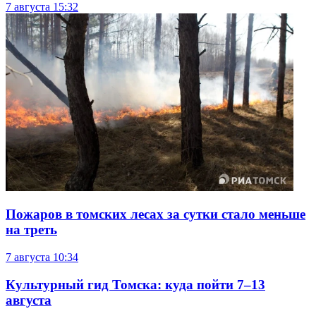
7 августа
15:32
Пожаров в томских лесах за сутки стало меньше
на треть
7 августа
10:34
Культурный гид Томска: куда пойти 7–13
августа