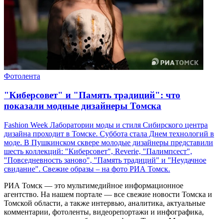
Фотолента
"Киберсовет" и "Память традиций": что
показали модные дизайнеры Томска
Fashion Week Лаборатории моды и стиля Сибирского центра
дизайна проходит в Томске. Суббота стала Днем технологий в
моде. В Пушкинском сквере молодые дизайнеры представили
шесть коллекций: "Киберсовет", Reverie, "Палимпсест",
"Повседневность заново", "Память традиций" и "Неудачное
свидание". Свежие образы – на фото РИА Томск.
РИА Томск — это мультимедийное информационное
агентство. На нашем портале — все свежие новости Томска и
Томской области, а также интервью, аналитика, актуальные
комментарии, фотоленты, видеорепортажи и инфографика,