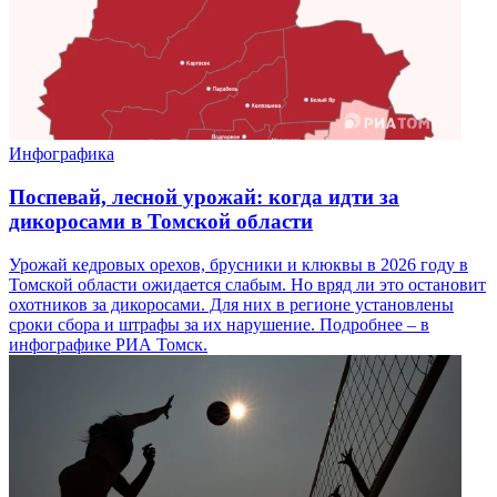
Инфографика
Поспевай, лесной урожай: когда идти за
дикоросами в Томской области
Урожай кедровых орехов, брусники и клюквы в 2026 году в
Томской области ожидается слабым. Но вряд ли это остановит
охотников за дикоросами. Для них в регионе установлены
сроки сбора и штрафы за их нарушение. Подробнее – в
инфографике РИА Томск.