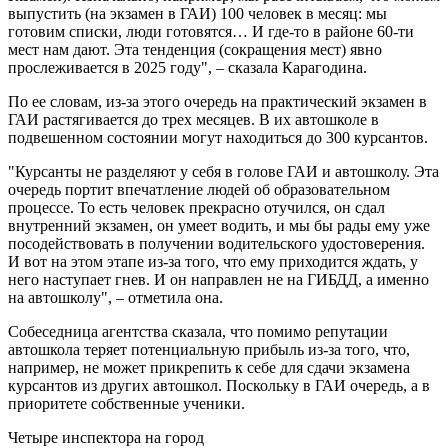
выпустить (на экзамен в ГАИ) 100 человек в месяц: мы
готовим списки, люди готовятся… И где-то в районе 60-ти
мест нам дают. Эта тенденция (сокращения мест) явно
прослеживается в 2025 году", – сказала Карагодина.
По ее словам, из-за этого очередь на практический экзамен в
ГАИ растягивается до трех месяцев. В их автошколе в
подвешенном состоянии могут находиться до 300 курсантов.
"Курсанты не разделяют у себя в голове ГАИ и автошколу. Эта
очередь портит впечатление людей об
образовательном
процессе. То есть человек прекрасно отучился, он сдал
внутренний экзамен, он умеет водить, и мы бы рады ему уже
посодействовать в получении водительского удостоверения.
И вот на этом этапе из-за того, что ему приходится ждать, у
него наступает гнев. И он направлен не на ГИБДД, а именно
на автошколу", – отметила она.
Собеседница агентства сказала, что помимо репутации
автошкола теряет потенциальную прибыль из-за того, что,
например, не может прикрепить к себе для сдачи экзамена
курсантов из других автошкол. Поскольку в ГАИ очередь, а в
приоритете собственные ученики.
Четыре инспектора на город