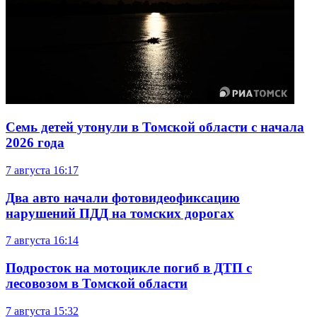
Семь детей утонули в Томской области с начала
2026 года
7 августа
16:17
Два авто начали фотовидеофиксацию
нарушений ПДД на томских дорогах
7 августа
16:14
Подросток на мотоцикле погиб в ДТП с
лесовозом в Томской области
7 августа
15:32