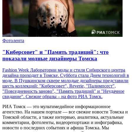
Фотолента
"Киберсовет" и "Память традиций": что
показали модные дизайнеры Томска
Fashion Week Лаборатории моды и стиля Сибирского центра
дизайна проходит в Томске. Суббота стала Днем технологий в
моде. В Пушкинском сквере молодые дизайнеры представили
шесть коллекций: "Киберсовет", Reverie, "Палимпсест",
"Повседневность заново", "Память традиций" и "Неудачное
свидание". Свежие образы – на фото РИА Томск.
РИА Томск — это мультимедийное информационное
агентство. На нашем портале — все свежие новости Томска и
Томской области, а также интервью, аналитика, актуальные
комментарии, фотоленты, видеорепортажи и инфографика,
новости о последних событиях и афиша Томска. Мы