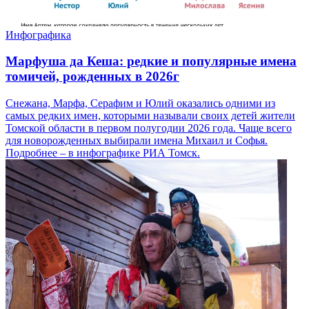
Инфографика
Марфуша да Кеша: редкие и популярные имена
томичей, рожденных в 2026г
Снежана, Марфа, Серафим и Юлий оказались одними из
самых редких имен, которыми называли своих детей жители
Томской области в первом полугодии 2026 года. Чаще всего
для новорожденных выбирали имена Михаил и Софья.
Подробнее – в инфографике РИА Томск.