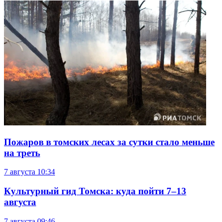
Пожаров в томских лесах за сутки стало меньше
на треть
7 августа
10:34
Культурный гид Томска: куда пойти 7–13
августа
7 августа
09:46