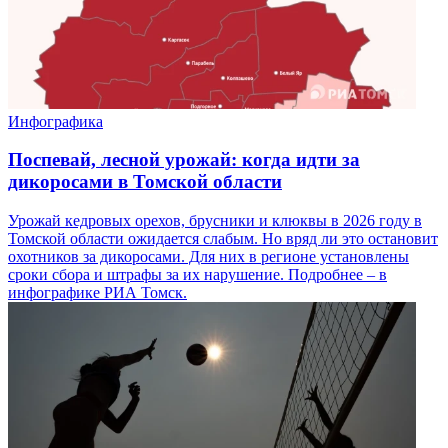
Инфографика
Поспевай, лесной урожай: когда идти за
дикоросами в Томской области
Урожай кедровых орехов, брусники и клюквы в 2026 году в
Томской области ожидается слабым. Но вряд ли это остановит
охотников за дикоросами. Для них в регионе установлены
сроки сбора и штрафы за их нарушение. Подробнее – в
инфографике РИА Томск.