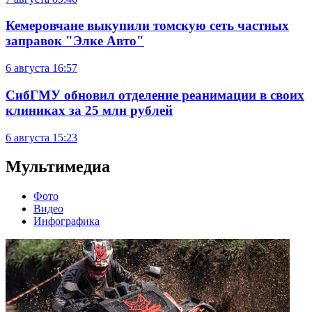
Кемеровчане выкупили томскую сеть частных
заправок "Элке Авто"
6 августа
16:57
СибГМУ обновил отделение реанимации в своих
клиниках за 25 млн рублей
6 августа
15:23
Мультимедиа
Фото
Видео
Инфографика