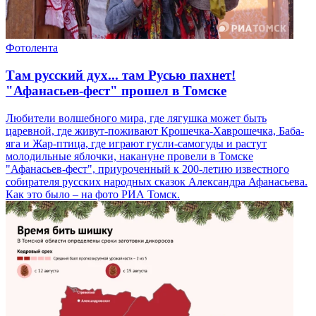
Фотолента
Там русский дух... там Русью пахнет!
"Афанасьев-фест" прошел в Томске
Любители волшебного мира, где лягушка может быть
царевной, где живут-поживают Крошечка-Хаврошечка, Баба-
яга и Жар-птица, где играют гусли-самогуды и растут
молодильные яблочки, накануне провели в Томске
"Афанасьев-фест", приуроченный к 200-летию известного
собирателя русских народных сказок Александра Афанасьева.
Как это было – на фото РИА Томск.