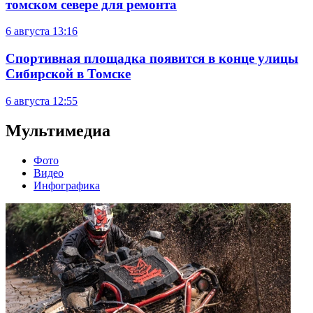
томском севере для ремонта
6 августа
13:16
Спортивная площадка появится в конце улицы
Сибирской в Томске
6 августа
12:55
Мультимедиа
Фото
Видео
Инфографика