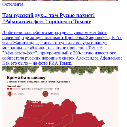
Фотолента
Там русский дух... там Русью пахнет!
"Афанасьев-фест" прошел в Томске
Любители волшебного мира, где лягушка может быть
царевной, где живут-поживают Крошечка-Хаврошечка, Баба-
яга и Жар-птица, где играют гусли-самогуды и растут
молодильные яблочки, накануне провели в Томске
"Афанасьев-фест", приуроченный к 200-летию известного
собирателя русских народных сказок Александра Афанасьева.
Как это было – на фото РИА Томск.