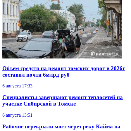
Объем средств на ремонт томских дорог в 2026г
составил почти 6млрд руб
6 августа
17:33
Специалисты завершают ремонт теплосетей на
участке Сибирской в Томске
6 августа
13:51
Рабочие перекрыли мост через реку Кайма на