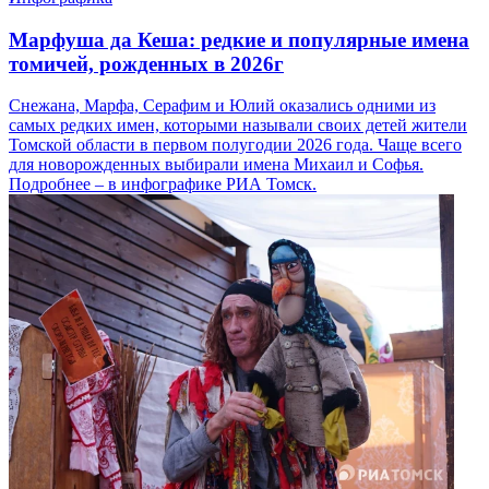
Марфуша да Кеша: редкие и популярные имена
томичей, рожденных в 2026г
Снежана, Марфа, Серафим и Юлий оказались одними из
самых редких имен, которыми называли своих детей жители
Томской области в первом полугодии 2026 года. Чаще всего
для новорожденных выбирали имена Михаил и Софья.
Подробнее – в инфографике РИА Томск.