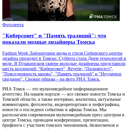
Фотолента
"Киберсовет" и "Память традиций": что
показали модные дизайнеры Томска
Fashion Week Лаборатории моды и стиля Сибирского центра
дизайна проходит в Томске. Суббота стала Днем технологий в
моде. В Пушкинском сквере молодые дизайнеры представили
шесть коллекций: "Киберсовет", Reverie, "Палимпсест",
"Повседневность заново", "Память традиций" и "Неудачное
свидание". Свежие образы – на фото РИА Томск.
РИА Томск — это мультимедийное информационное
агентство. На нашем портале — все свежие новости Томска и
Томской области, а также интервью, аналитика, актуальные
комментарии, фотоленты, видеорепортажи и инфографика,
новости о последних событиях и афиша Томска. Мы
располагаем современным мультимедийным пресс-центром в
центре Томска, проводим конференции, презентации,
брифинги с участием томских чиновников, бизнесменов и