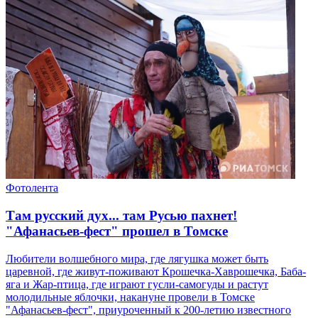
Фотолента
Там русский дух... там Русью пахнет!
"Афанасьев-фест" прошел в Томске
Любители волшебного мира, где лягушка может быть
царевной, где живут-поживают Крошечка-Хаврошечка, Баба-
яга и Жар-птица, где играют гусли-самогуды и растут
молодильные яблочки, накануне провели в Томске
"Афанасьев-фест", приуроченный к 200-летию известного