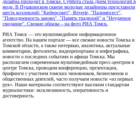
дизайна проходит в Томске. Суббота стала Днем технологий в
моде. В Пушкинском сквере молодые дизайнеры представили
шесть коллекций: "Киберсовет", Reverie, "Палимпсест",
"Повседневность заново", "Память традиций" и "Неудачное
свидание". Свежие образы – на фото РИА Томск.
РИА Томск — это мультимедийное информационное
агентство. На нашем портале — все свежие новости Томска и
Томской области, а также интервью, аналитика, актуальные
комментарии, фотоленты, видеорепортажи и инфографика,
новости о последних событиях и афиша Томска. Мы
располагаем современным мультимедийным пресс-центром в
центре Томска, проводим конференции, презентации,
брифинги с участием томских чиновников, бизнесменов и
общественных деятелей, часто получаем новости «из первых
рук». Наши материалы соответствуют высоким стандартам
журналистики: эксклюзивность, оперативность и
достоверность.