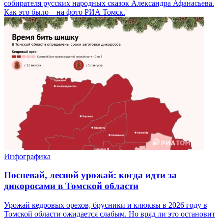
собирателя русских народных сказок Александра Афанасьева.
Как это было – на фото РИА Томск.
Инфографика
Поспевай, лесной урожай: когда идти за
дикоросами в Томской области
Урожай кедровых орехов, брусники и клюквы в 2026 году в
Томской области ожидается слабым. Но вряд ли это остановит