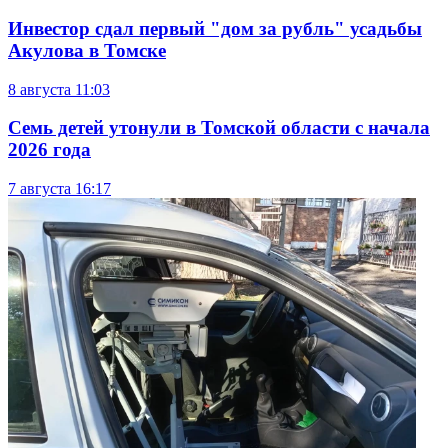
Инвестор сдал первый "дом за рубль" усадьбы
Акулова в Томске
8 августа
11:03
Семь детей утонули в Томской области с начала
2026 года
7 августа
16:17