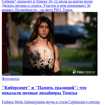
Сибири" проходит в Томске 10–12 июля на кортах возле
Дворца зрелищ и спорта. Участие в нем принимают 56
команд. Подробности – на фото РИА Томск.
Фотолента
"Киберсовет" и "Память традиций": что
показали модные дизайнеры Томска
Fashion Week Лаборатории моды и стиля Сибирского центра