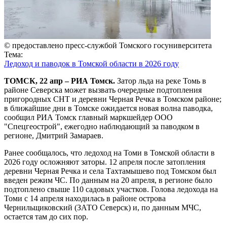
© предоставлено пресс-службой Томского госуниверситета
Тема:
Ледоход и паводок в Томской области в 2026 году
ТОМСК, 22 апр – РИА Томск.
Затор льда на реке Томь в
районе Северска может вызвать очередные подтопления
пригородных СНТ и деревни Черная Речка в Томском районе;
в ближайшие дни в Томске ожидается новая волна паводка,
сообщил РИА Томск главный маркшейдер ООО
"Спецгеострой", ежегодно наблюдающий за паводком в
регионе, Дмитрий Замараев.
Ранее сообщалось, что ледоход на Томи в Томской области в
2026 году осложняют заторы. 12 апреля после затопления
деревни Черная Речка и села Тахтамышево под Томском был
введен режим ЧС. По данным на 20 апреля, в регионе было
подтоплено свыше 110 садовых участков. Голова ледохода на
Томи с 14 апреля находилась в районе острова
Чернильщиковский (ЗАТО Северск) и, по данным МЧС,
остается там до сих пор.