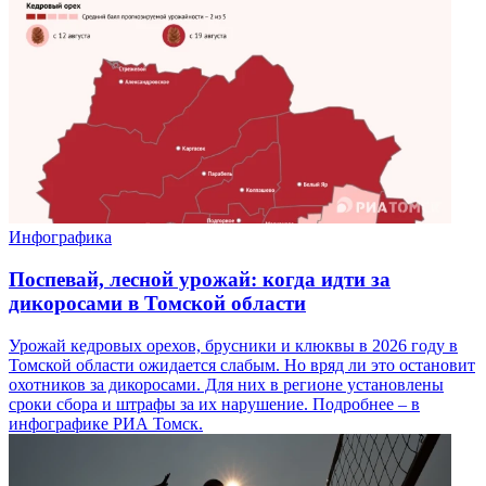
Инфографика
Поспевай, лесной урожай: когда идти за
дикоросами в Томской области
Урожай кедровых орехов, брусники и клюквы в 2026 году в
Томской области ожидается слабым. Но вряд ли это остановит
охотников за дикоросами. Для них в регионе установлены
сроки сбора и штрафы за их нарушение. Подробнее – в
инфографике РИА Томск.