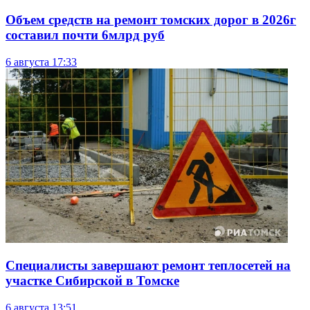
Объем средств на ремонт томских дорог в 2026г
составил почти 6млрд руб
6 августа
17:33
Специалисты завершают ремонт теплосетей на
участке Сибирской в Томске
6 августа
13:51