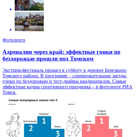
Фотолента
Адреналин через край: эффектные гонки по
бездорожью прошли под Томском
Экстрим-фестиваль прошел в субботу в деревне Березкино
Томского района. В программе – соревновательные заезды,
гонки по бездорожью и тест-драйвы квадроциклов. Самые
эффектные кадры спортивного праздника – в фотоленте РИА
Томск.