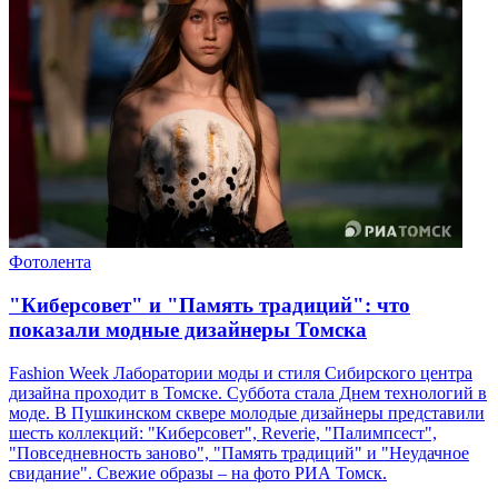
Фотолента
"Киберсовет" и "Память традиций": что
показали модные дизайнеры Томска
Fashion Week Лаборатории моды и стиля Сибирского центра
дизайна проходит в Томске. Суббота стала Днем технологий в
моде. В Пушкинском сквере молодые дизайнеры представили
шесть коллекций: "Киберсовет", Reverie, "Палимпсест",
"Повседневность заново", "Память традиций" и "Неудачное
свидание". Свежие образы – на фото РИА Томск.