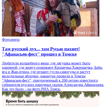
Фотолента
Там русский дух... там Русью пахнет!
"Афанасьев-фест" прошел в Томске
Любители волшебного мира, где лягушка может быть
царевной, где живут-поживают Крошечка-Хаврошечка, Баба-
яга и Жар-птица, где играют гусли-самогуды и растут
молодильные яблочки, накануне провели в Томске
"Афанасьев-фест", приуроченный к 200-летию известного
собирателя русских народных сказок Александра Афанасьева.
Как это было – на фото РИА Томск.