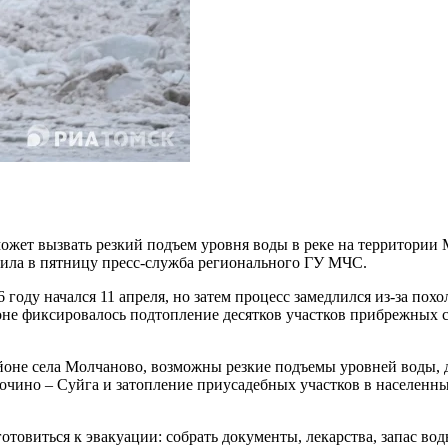
ожет вызвать резкий подъем уровня воды в реке на территории 
щила в пятницу пресс-служба регионального ГУ МЧС.
6 году начался 11 апреля, но затем процесс замедлился из-за по
йоне фиксировалось подтопление десятков участков прибрежных 
айоне села Молчаново, возможны резкие подъемы уровней воды, 
чино – Суйга и затопление приусадебных участков в населенны
виться к эвакуации: собрать документы, лекарства, запас воды 