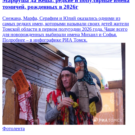
Марфуша да Кеша: редкие и популярные имена
томичей, рожденных в 2026г
Снежана, Марфа, Серафим и Юлий оказались одними из
самых редких имен, которыми называли своих детей жители
Томской области в первом полугодии 2026 года. Чаще всего
для новорожденных выбирали имена Михаил и Софья.
Подробнее – в инфографике РИА Томск.
Фотолента