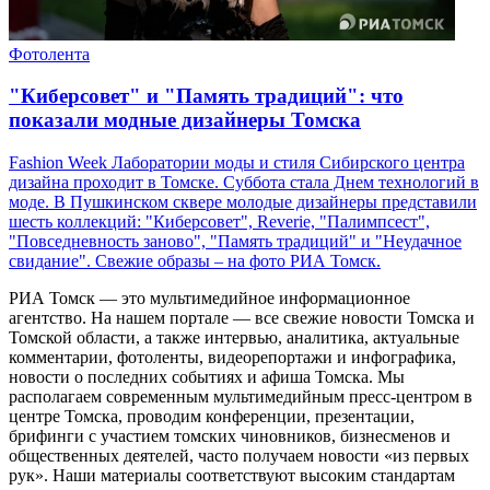
Фотолента
"Киберсовет" и "Память традиций": что
показали модные дизайнеры Томска
Fashion Week Лаборатории моды и стиля Сибирского центра
дизайна проходит в Томске. Суббота стала Днем технологий в
моде. В Пушкинском сквере молодые дизайнеры представили
шесть коллекций: "Киберсовет", Reverie, "Палимпсест",
"Повседневность заново", "Память традиций" и "Неудачное
свидание". Свежие образы – на фото РИА Томск.
РИА Томск — это мультимедийное информационное
агентство. На нашем портале — все свежие новости Томска и
Томской области, а также интервью, аналитика, актуальные
комментарии, фотоленты, видеорепортажи и инфографика,
новости о последних событиях и афиша Томска. Мы
располагаем современным мультимедийным пресс-центром в
центре Томска, проводим конференции, презентации,
брифинги с участием томских чиновников, бизнесменов и
общественных деятелей, часто получаем новости «из первых
рук». Наши материалы соответствуют высоким стандартам