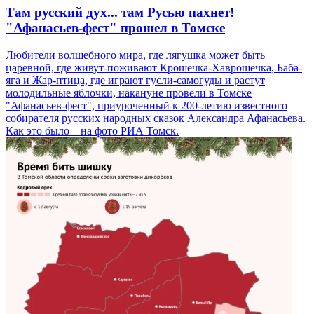
Там русский дух... там Русью пахнет!
"Афанасьев-фест" прошел в Томске
Любители волшебного мира, где лягушка может быть
царевной, где живут-поживают Крошечка-Хаврошечка, Баба-
яга и Жар-птица, где играют гусли-самогуды и растут
молодильные яблочки, накануне провели в Томске
"Афанасьев-фест", приуроченный к 200-летию известного
собирателя русских народных сказок Александра Афанасьева.
Как это было – на фото РИА Томск.