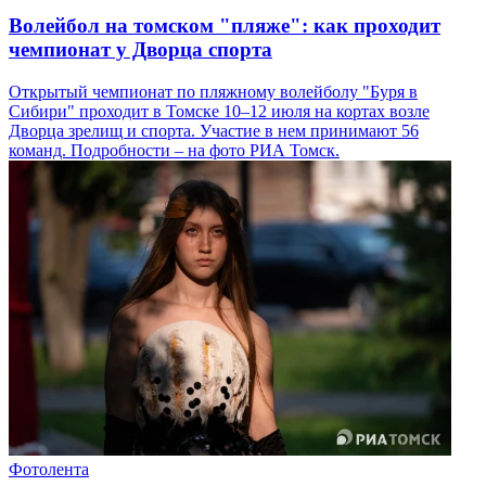
Волейбол на томском "пляже": как проходит
чемпионат у Дворца спорта
Открытый чемпионат по пляжному волейболу "Буря в
Сибири" проходит в Томске 10–12 июля на кортах возле
Дворца зрелищ и спорта. Участие в нем принимают 56
команд. Подробности – на фото РИА Томск.
Фотолента