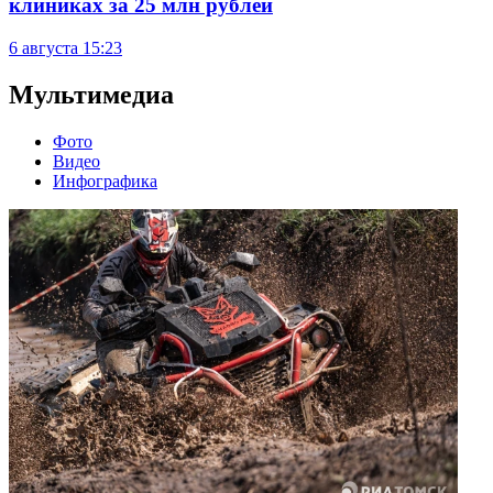
клиниках за 25 млн рублей
6 августа
15:23
Мультимедиа
Фото
Видео
Инфографика