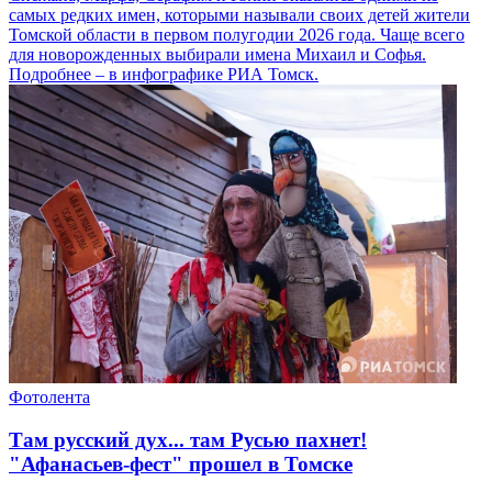
самых редких имен, которыми называли своих детей жители
Томской области в первом полугодии 2026 года. Чаще всего
для новорожденных выбирали имена Михаил и Софья.
Подробнее – в инфографике РИА Томск.
Фотолента
Там русский дух... там Русью пахнет!
"Афанасьев-фест" прошел в Томске