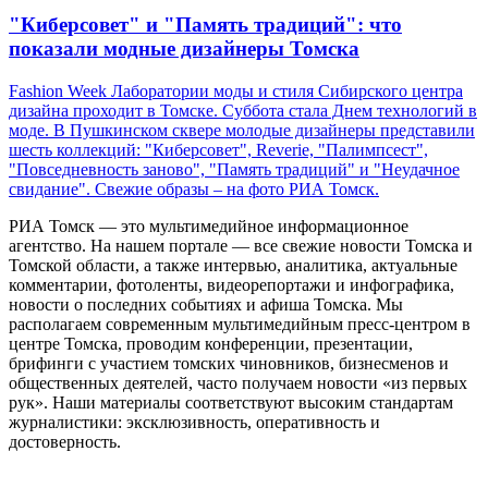
"Киберсовет" и "Память традиций": что
показали модные дизайнеры Томска
Fashion Week Лаборатории моды и стиля Сибирского центра
дизайна проходит в Томске. Суббота стала Днем технологий в
моде. В Пушкинском сквере молодые дизайнеры представили
шесть коллекций: "Киберсовет", Reverie, "Палимпсест",
"Повседневность заново", "Память традиций" и "Неудачное
свидание". Свежие образы – на фото РИА Томск.
РИА Томск — это мультимедийное информационное
агентство. На нашем портале — все свежие новости Томска и
Томской области, а также интервью, аналитика, актуальные
комментарии, фотоленты, видеорепортажи и инфографика,
новости о последних событиях и афиша Томска. Мы
располагаем современным мультимедийным пресс-центром в
центре Томска, проводим конференции, презентации,
брифинги с участием томских чиновников, бизнесменов и
общественных деятелей, часто получаем новости «из первых
рук». Наши материалы соответствуют высоким стандартам
журналистики: эксклюзивность, оперативность и
достоверность.