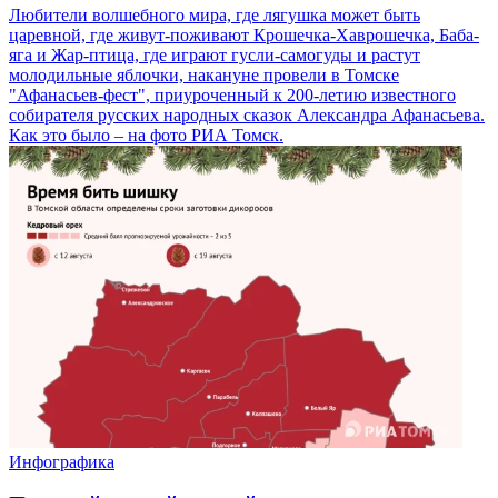
Любители волшебного мира, где лягушка может быть
царевной, где живут-поживают Крошечка-Хаврошечка, Баба-
яга и Жар-птица, где играют гусли-самогуды и растут
молодильные яблочки, накануне провели в Томске
"Афанасьев-фест", приуроченный к 200-летию известного
собирателя русских народных сказок Александра Афанасьева.
Как это было – на фото РИА Томск.
Инфографика