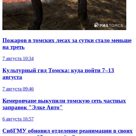
Пожаров в томских лесах за сутки стало меньше
на треть
7 августа
10:34
Культурный гид Томска: куда пойти 7–13
августа
7 августа
09:46
Кемеровчане выкупили томскую сеть частных
заправок "Элке Авто"
6 августа
16:57
СибГМУ обновил отделение реанимации в своих