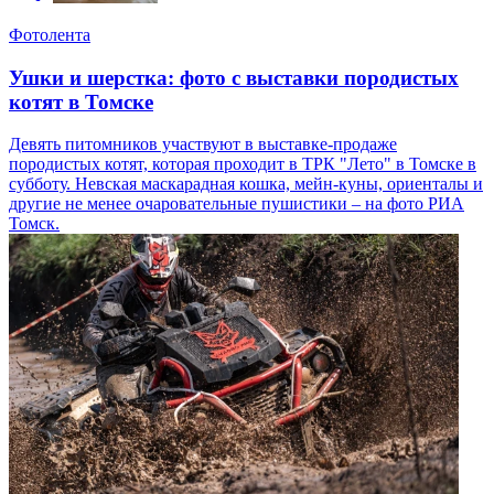
Фотолента
Ушки и шерстка: фото с выставки породистых
котят в Томске
Девять питомников участвуют в выставке-продаже
породистых котят, которая проходит в ТРК "Лето" в Томске в
субботу. Невская маскарадная кошка, мейн-куны, ориенталы и
другие не менее очаровательные пушистики – на фото РИА
Томск.