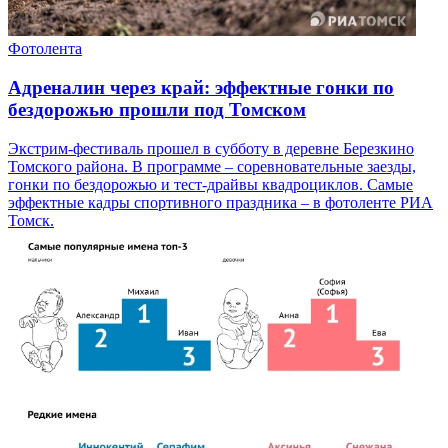
Фотолента
Адреналин через край: эффектные гонки по
бездорожью прошли под Томском
Экстрим-фестиваль прошел в субботу в деревне Березкино
Томского района. В программе – соревновательные заезды,
гонки по бездорожью и тест-драйвы квадроциклов. Самые
эффектные кадры спортивного праздника – в фотоленте РИА
Томск.