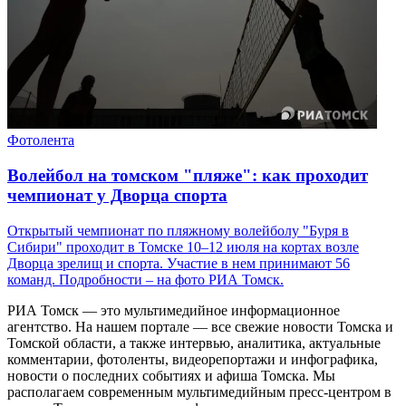
Фотолента
Волейбол на томском "пляже": как проходит
чемпионат у Дворца спорта
Открытый чемпионат по пляжному волейболу "Буря в
Сибири" проходит в Томске 10–12 июля на кортах возле
Дворца зрелищ и спорта. Участие в нем принимают 56
команд. Подробности – на фото РИА Томск.
РИА Томск — это мультимедийное информационное
агентство. На нашем портале — все свежие новости Томска и
Томской области, а также интервью, аналитика, актуальные
комментарии, фотоленты, видеорепортажи и инфографика,
новости о последних событиях и афиша Томска. Мы
располагаем современным мультимедийным пресс-центром в