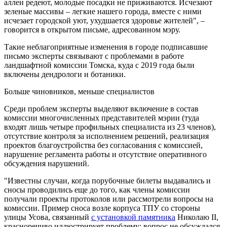
аллеи редеют, молодые посадки не приживаются. Исчезают
зеленые массивы – легкие нашего города, вместе с ними
исчезает городской уют, ухудшается здоровье жителей", –
говорится в открытом письме, адресованном мэру.
Такие неблагоприятные изменения в городе подписавшие
письмо эксперты связывают с проблемами в работе
ландшафтной комиссии Томска, куда с 2019 года были
включены дендрологи и ботаники.
Больше чиновников, меньше специалистов
Среди проблем эксперты выделяют включение в состав
комиссии многочисленных представителей мэрии (туда
входят лишь четыре профильных специалиста из 23 членов),
отсутствие контроля за исполнением решений, реализация
проектов благоустройства без согласования с комиссией,
нарушение регламента работы и отсутствие оперативного
обсуждения нарушений.
"Известны случаи, когда порубочные билеты выдавались и
сносы проводились еще до того, как члены комиссии
получали проекты протоколов или рассмотрели вопросы на
комиссии. Пример сносa возле корпуса ТПУ со стороны
улицы Усова, связанный
с установкой памятника
Николаю II,
красноречиво иллюстрирует проблему: вопрос не обсуждался