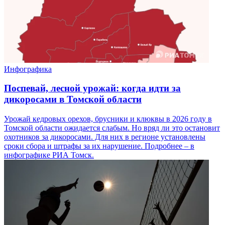
Инфографика
Поспевай, лесной урожай: когда идти за
дикоросами в Томской области
Урожай кедровых орехов, брусники и клюквы в 2026 году в
Томской области ожидается слабым. Но вряд ли это остановит
охотников за дикоросами. Для них в регионе установлены
сроки сбора и штрафы за их нарушение. Подробнее – в
инфографике РИА Томск.