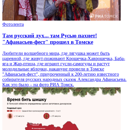
Фотолента
Там русский дух... там Русью пахнет!
"Афанасьев-фест" прошел в Томске
Любители волшебного мира, где лягушка может быть
царевной, где живут-поживают Крошечка-Хаврошечка, Баба-
яга и Жар-птица, где играют гусли-самогуды и растут
молодильные яблочки, накануне провели в Томске
"Афанасьев-фест", приуроченный к 200-летию известного
собирателя русских народных сказок Александра Афанасьева.
Как это было – на фото РИА Томск.