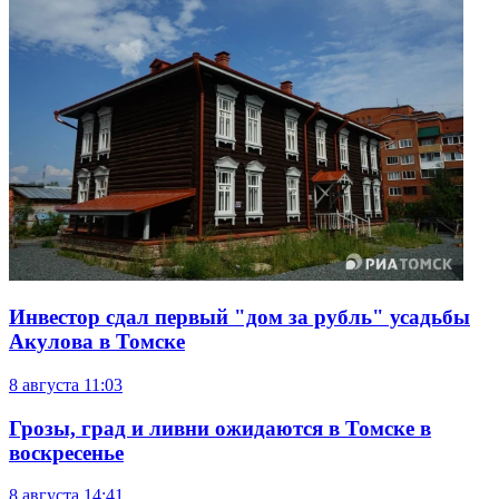
Инвестор сдал первый "дом за рубль" усадьбы
Акулова в Томске
8 августа
11:03
Грозы, град и ливни ожидаются в Томске в
воскресенье
8 августа
14:41