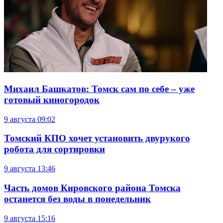
Михаил Башкатов: Томск сам по себе – уже
готовый киногородок
9 августа
09:02
Томский КПО хочет установить двурукого
робота для сортировки
9 августа
13:46
Часть домов Кировского района Томска
останется без воды в понедельник
9 августа
15:16