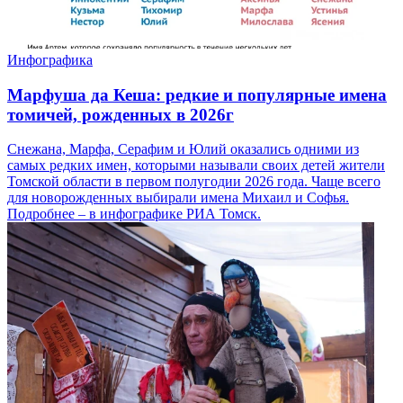
Инфографика
Марфуша да Кеша: редкие и популярные имена
томичей, рожденных в 2026г
Снежана, Марфа, Серафим и Юлий оказались одними из
самых редких имен, которыми называли своих детей жители
Томской области в первом полугодии 2026 года. Чаще всего
для новорожденных выбирали имена Михаил и Софья.
Подробнее – в инфографике РИА Томск.