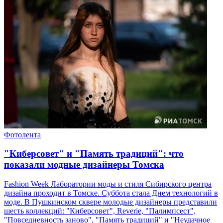
Фотолента
"Киберсовет" и "Память традиций": что
показали модные дизайнеры Томска
Fashion Week Лаборатории моды и стиля Сибирского центра
дизайна проходит в Томске. Суббота стала Днем технологий в
моде. В Пушкинском сквере молодые дизайнеры представили
шесть коллекций: "Киберсовет", Reverie, "Палимпсест",
"Повседневность заново", "Память традиций" и "Неудачное