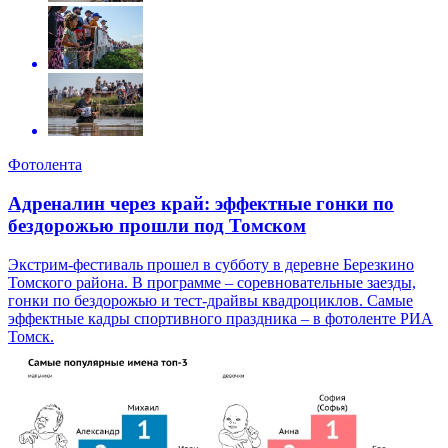
Фотолента
Адреналин через край: эффектные гонки по
бездорожью прошли под Томском
Экстрим-фестиваль прошел в субботу в деревне Березкино
Томского района. В программе – соревновательные заезды,
гонки по бездорожью и тест-драйвы квадроциклов. Самые
эффектные кадры спортивного праздника – в фотоленте РИА
Томск.