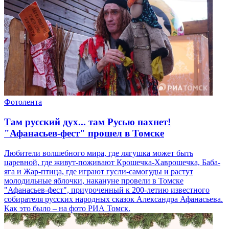
Фотолента
Там русский дух... там Русью пахнет!
"Афанасьев-фест" прошел в Томске
Любители волшебного мира, где лягушка может быть
царевной, где живут-поживают Крошечка-Хаврошечка, Баба-
яга и Жар-птица, где играют гусли-самогуды и растут
молодильные яблочки, накануне провели в Томске
"Афанасьев-фест", приуроченный к 200-летию известного
собирателя русских народных сказок Александра Афанасьева.
Как это было – на фото РИА Томск.