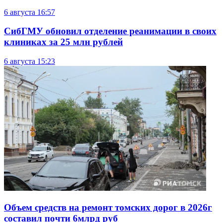
6 августа
16:57
СибГМУ обновил отделение реанимации в своих
клиниках за 25 млн рублей
6 августа
15:23
Объем средств на ремонт томских дорог в 2026г
составил почти 6млрд руб