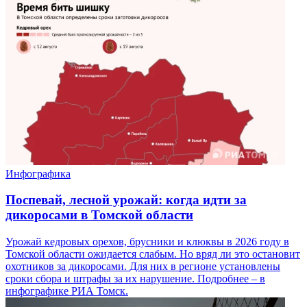
Инфографика
Поспевай, лесной урожай: когда идти за
дикоросами в Томской области
Урожай кедровых орехов, брусники и клюквы в 2026 году в
Томской области ожидается слабым. Но вряд ли это остановит
охотников за дикоросами. Для них в регионе установлены
сроки сбора и штрафы за их нарушение. Подробнее – в
инфографике РИА Томск.