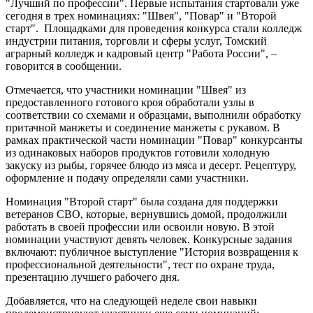
"Лучший по профессии". Первые испытания стартовали уже
сегодня в трех номинациях: "Швея", "Повар" и "Второй
старт". Площадками для проведения конкурса стали колледж
индустрии питания, торговли и сферы услуг, Томский
аграрный колледж и кадровый центр "Работа России", –
говорится в сообщении.
Отмечается, что участники номинации "Швея" из
предоставленного готового кроя обработали узлы в
соответствии со схемами и образцами, выполнили обработку
притачной манжеты и соединение манжеты с рукавом. В
рамках практической части номинации "Повар" конкурсанты
из одинаковых наборов продуктов готовили холодную
закуску из рыбы, горячее блюдо из мяса и десерт. Рецептуру,
оформление и подачу определяли сами участники.
Номинация "Второй старт" была создана для поддержки
ветеранов СВО, которые, вернувшись домой, продолжили
работать в своей профессии или освоили новую. В этой
номинации участвуют девять человек. Конкурсные задания
включают: публичное выступление "История возвращения к
профессиональной деятельности", тест по охране труда,
презентацию лучшего рабочего дня.
Добавляется, что на следующей неделе свои навыки