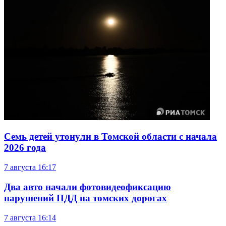
Семь детей утонули в Томской области с начала
2026 года
7 августа
16:17
Два авто начали фотовидеофиксацию
нарушений ПДД на томских дорогах
7 августа
16:14