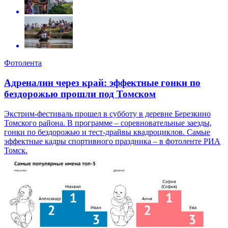
Фотолента
Адреналин через край: эффектные гонки по
бездорожью прошли под Томском
Экстрим-фестиваль прошел в субботу в деревне Березкино
Томского района. В программе – соревновательные заезды,
гонки по бездорожью и тест-драйвы квадроциклов. Самые
эффектные кадры спортивного праздника – в фотоленте РИА
Томск.