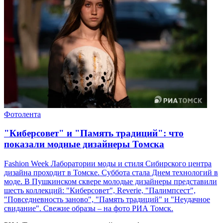
Фотолента
"Киберсовет" и "Память традиций": что
показали модные дизайнеры Томска
Fashion Week Лаборатории моды и стиля Сибирского центра
дизайна проходит в Томске. Суббота стала Днем технологий в
моде. В Пушкинском сквере молодые дизайнеры представили
шесть коллекций: "Киберсовет", Reverie, "Палимпсест",
"Повседневность заново", "Память традиций" и "Неудачное
свидание". Свежие образы – на фото РИА Томск.