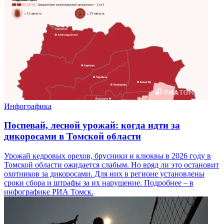
Инфографика
Поспевай, лесной урожай: когда идти за
дикоросами в Томской области
Урожай кедровых орехов, брусники и клюквы в 2026 году в
Томской области ожидается слабым. Но вряд ли это остановит
охотников за дикоросами. Для них в регионе установлены
сроки сбора и штрафы за их нарушение. Подробнее – в
инфографике РИА Томск.