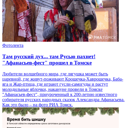
Фотолента
Там русский дух... там Русью пахнет!
"Афанасьев-фест" прошел в Томске
Любители волшебного мира, где лягушка может быть
царевной, где живут-поживают Крошечка-Хаврошечка, Баба-
яга и Жар-птица, где играют гусли-самогуды и растут
молодильные яблочки, накануне провели в Томске
"Афанасьев-фест", приуроченный к 200-летию известного
собирателя русских народных сказок Александра Афанасьева.
Как это было – на фото РИА Томск.