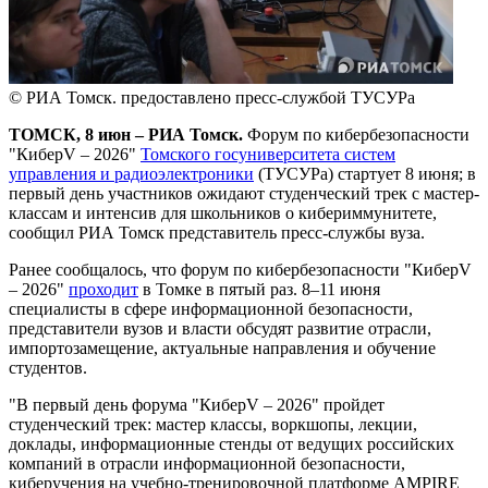
© РИА Томск. предоставлено пресс-службой ТУСУРа
ТОМСК, 8 июн – РИА Томск.
Форум по кибербезопасности
"КиберV – 2026"
Томского госуниверситета систем
управления и радиоэлектроники
(ТУСУРа) стартует 8 июня; в
первый день участников ожидают студенческий трек с мастер-
классам и интенсив для школьников о кибериммунитете,
сообщил РИА Томск представитель пресс-службы вуза.
Ранее сообщалось, что форум по кибербезопасности "КиберV
– 2026"
проходит
в Томке в пятый раз. 8–11 июня
специалисты в сфере информационной безопасности,
представители вузов и власти обсудят развитие отрасли,
импортозамещение, актуальные направления и обучение
студентов.
"В первый день форума "КиберV – 2026" пройдет
студенческий трек: мастер классы, воркшопы, лекции,
доклады, информационные стенды от ведущих российских
компаний в отрасли информационной безопасности,
киберучения на учебно-тренировочной платформе AMPIRE