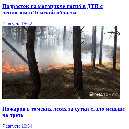
Подросток на мотоцикле погиб в ДТП с
лесовозом в Томской области
7 августа
15:32
Пожаров в томских лесах за сутки стало меньше
на треть
7 августа
10:34