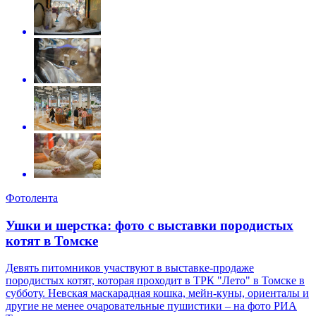
Фотолента
Ушки и шерстка: фото с выставки породистых
котят в Томске
Девять питомников участвуют в выставке-продаже
породистых котят, которая проходит в ТРК "Лето" в Томске в
субботу. Невская маскарадная кошка, мейн-куны, ориенталы и
другие не менее очаровательные пушистики – на фото РИА