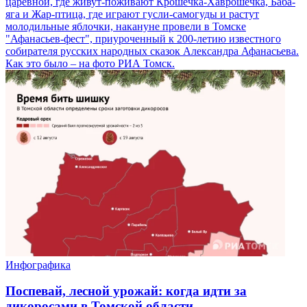
царевной, где живут-поживают Крошечка-Хаврошечка, Баба-
яга и Жар-птица, где играют гусли-самогуды и растут
молодильные яблочки, накануне провели в Томске
"Афанасьев-фест", приуроченный к 200-летию известного
собирателя русских народных сказок Александра Афанасьева.
Как это было – на фото РИА Томск.
Инфографика
Поспевай, лесной урожай: когда идти за
дикоросами в Томской области