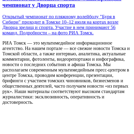
чемпионат у Дворца спорта
Открытый чемпионат по пляжному волейболу "Буря в
Сибири" проходит в Томске 10–12 июля на кортах возле
Дворца зрелищ и спорта. Участие в нем принимают 56
команд. Подробности – на фото РИА Томск.
РИА Томск — это мультимедийное информационное
агентство. На нашем портале — все свежие новости Томска и
Томской области, а также интервью, аналитика, актуальные
комментарии, фотоленты, видеорепортажи и инфографика,
новости о последних событиях и афиша Томска. Мы
располагаем современным мультимедийным пресс-центром в
центре Томска, проводим конференции, презентации,
брифинги с участием томских чиновников, бизнесменов и
общественных деятелей, часто получаем новости «из первых
рук». Наши материалы соответствуют высоким стандартам
журналистики: эксклюзивность, оперативность и
достоверность.