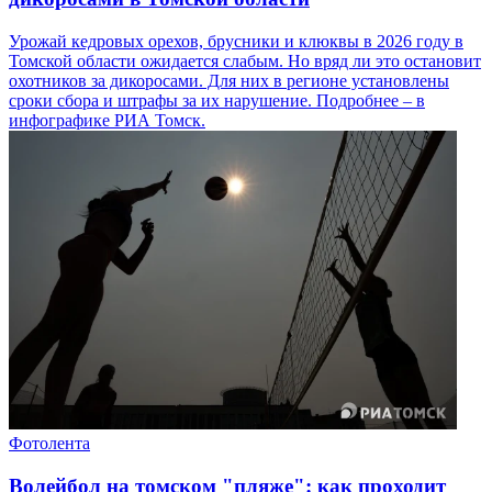
Урожай кедровых орехов, брусники и клюквы в 2026 году в
Томской области ожидается слабым. Но вряд ли это остановит
охотников за дикоросами. Для них в регионе установлены
сроки сбора и штрафы за их нарушение. Подробнее – в
инфографике РИА Томск.
Фотолента
Волейбол на томском "пляже": как проходит