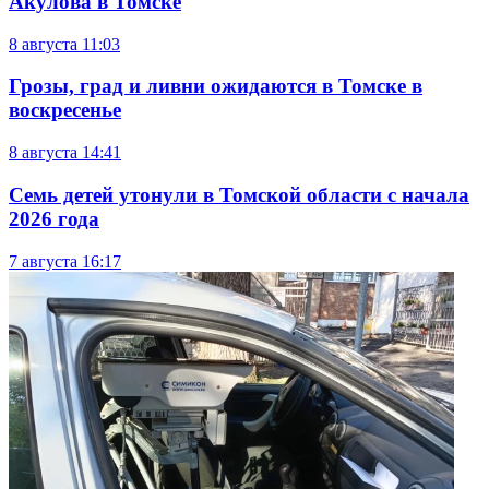
Акулова в Томске
8 августа
11:03
Грозы, град и ливни ожидаются в Томске в
воскресенье
8 августа
14:41
Семь детей утонули в Томской области с начала
2026 года
7 августа
16:17