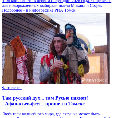
Томской области в первом полугодии 2026 года. Чаще всего
для новорожденных выбирали имена Михаил и Софья.
Подробнее – в инфографике РИА Томск.
Фотолента
Там русский дух... там Русью пахнет!
"Афанасьев-фест" прошел в Томске
Любители волшебного мира, где лягушка может быть