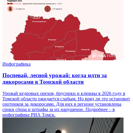
Инфографика
Поспевай, лесной урожай: когда идти за
дикоросами в Томской области
Урожай кедровых орехов, брусники и клюквы в 2026 году в
Томской области ожидается слабым. Но вряд ли это остановит
охотников за дикоросами. Для них в регионе установлены
сроки сбора и штрафы за их нарушение. Подробнее – в
инфографике РИА Томск.