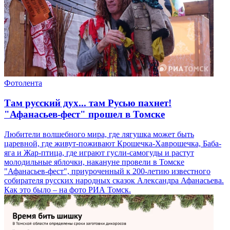
Фотолента
Там русский дух... там Русью пахнет!
"Афанасьев-фест" прошел в Томске
Любители волшебного мира, где лягушка может быть
царевной, где живут-поживают Крошечка-Хаврошечка, Баба-
яга и Жар-птица, где играют гусли-самогуды и растут
молодильные яблочки, накануне провели в Томске
"Афанасьев-фест", приуроченный к 200-летию известного
собирателя русских народных сказок Александра Афанасьева.
Как это было – на фото РИА Томск.