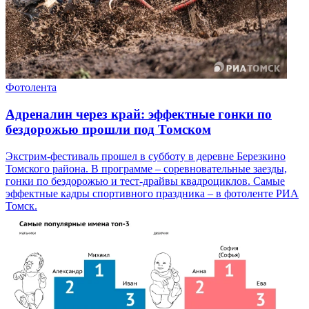
Фотолента
Адреналин через край: эффектные гонки по
бездорожью прошли под Томском
Экстрим-фестиваль прошел в субботу в деревне Березкино
Томского района. В программе – соревновательные заезды,
гонки по бездорожью и тест-драйвы квадроциклов. Самые
эффектные кадры спортивного праздника – в фотоленте РИА
Томск.