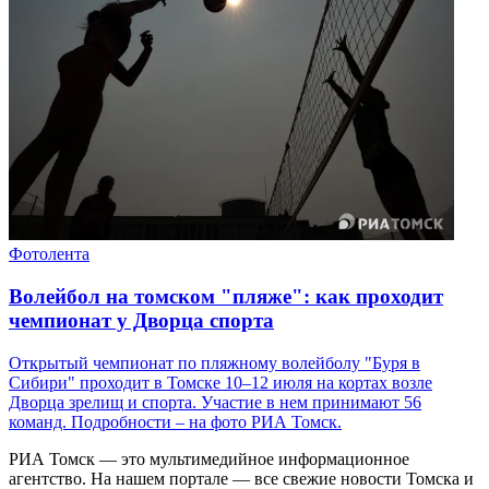
Фотолента
Волейбол на томском "пляже": как проходит
чемпионат у Дворца спорта
Открытый чемпионат по пляжному волейболу "Буря в
Сибири" проходит в Томске 10–12 июля на кортах возле
Дворца зрелищ и спорта. Участие в нем принимают 56
команд. Подробности – на фото РИА Томск.
РИА Томск — это мультимедийное информационное
агентство. На нашем портале — все свежие новости Томска и