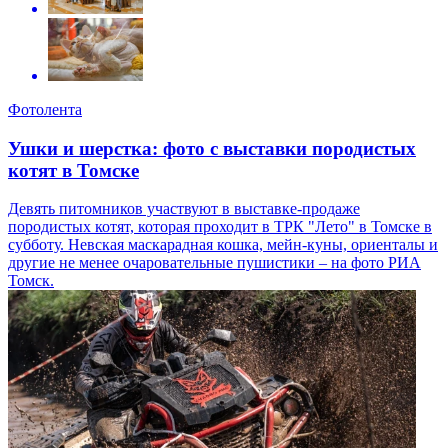
Фотолента
Ушки и шерстка: фото с выставки породистых
котят в Томске
Девять питомников участвуют в выставке-продаже
породистых котят, которая проходит в ТРК "Лето" в Томске в
субботу. Невская маскарадная кошка, мейн-куны, ориенталы и
другие не менее очаровательные пушистики – на фото РИА
Томск.