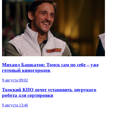
Михаил Башкатов: Томск сам по себе – уже
готовый киногородок
9 августа
09:02
Томский КПО хочет установить двурукого
робота для сортировки
9 августа
13:46