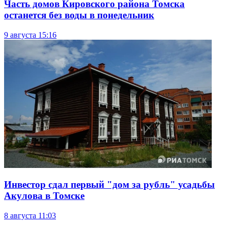
Часть домов Кировского района Томска
останется без воды в понедельник
9 августа
15:16
Инвестор сдал первый "дом за рубль" усадьбы
Акулова в Томске
8 августа
11:03