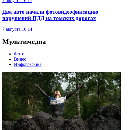
7 августа
16:17
Два авто начали фотовидеофиксацию
нарушений ПДД на томских дорогах
7 августа
16:14
Мультимедиа
Фото
Видео
Инфографика