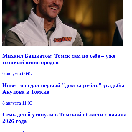
Михаил Башкатов: Томск сам по себе – уже
готовый киногородок
9 августа
09:02
Инвестор сдал первый "дом за рубль" усадьбы
Акулова в Томске
8 августа
11:03
Семь детей утонули в Томской области с начала
2026 года