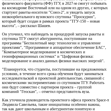
физического факультета (ФФ) ТГУ, в 2027-м смогут побывать
на космодроме Восточный или на одном из других, с которых
стартуют ракеты-носители "Союз-2", и увидеть запуск
низкоорбитального вузовского спутника "Проскурин",
который будет создан в рамках проекта "ТГУ-150 – новая
высота", – рассказал Шашев.
Он уточнил, что наблюдать за процедурой запуска ракеты и
спутника ТГУ смогут абитуриенты, поступившие на
программы "Беспилотный мир: технологии и управление
проектами", "Программное и аппаратное обеспечение БАС",
"Компьютерное моделирование в космических и
геоинформационных системах" и "Цифровая физика:
моделирование и анализ данных физики высоких энергий".
"Планируется, что студенты, поступившие на предложенных
условиях, в течение всего срока обучения будут заниматься
исследовательской и проектной деятельностью, связанной с
космическими экспериментами со спутником ТГУ. Работать
они будут совместно с партнером проекта – группой
компаний "Геоскан", – отметил представитель вуза.
Как уточнила руководитель проектного офиса проекта Space-π
Людмила Савельева, такие инициативы особенно важны,
так как дают школьникам и абитуриентам понятную и