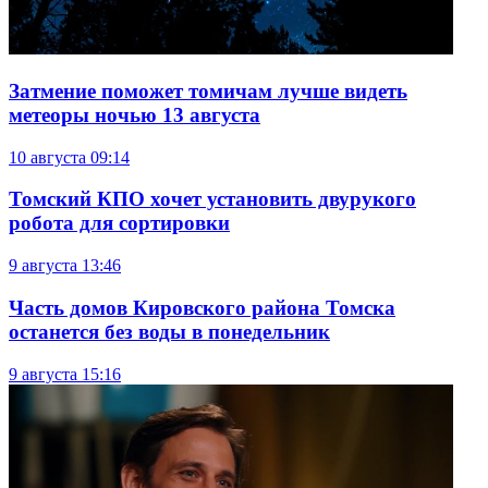
Затмение поможет томичам лучше видеть
метеоры ночью 13 августа
10 августа
09:14
Томский КПО хочет установить двурукого
робота для сортировки
9 августа
13:46
Часть домов Кировского района Томска
останется без воды в понедельник
9 августа
15:16