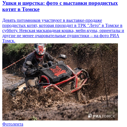
Ушки и шерстка: фото с выставки породистых
котят в Томске
Девять питомников участвуют в выставке-продаже
породистых котят, которая проходит в ТРК "Лето" в Томске в
субботу. Невская маскарадная кошка, мейн-куны, ориенталы и
другие не менее очаровательные пушистики – на фото РИА
Томск.
Фотолента