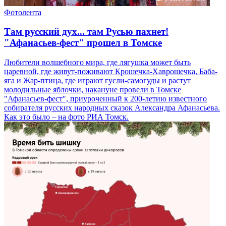
Фотолента
Там русский дух... там Русью пахнет!
"Афанасьев-фест" прошел в Томске
Любители волшебного мира, где лягушка может быть
царевной, где живут-поживают Крошечка-Хаврошечка, Баба-
яга и Жар-птица, где играют гусли-самогуды и растут
молодильные яблочки, накануне провели в Томске
"Афанасьев-фест", приуроченный к 200-летию известного
собирателя русских народных сказок Александра Афанасьева.
Как это было – на фото РИА Томск.