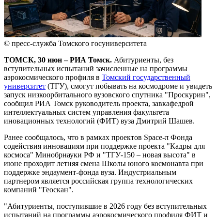
© пресс-служба Томского госуниверситета
ТОМСК, 30 июн – РИА Томск.
Абитуриенты, без
вступительных испытаний зачисленные на программы
аэрокосмического профиля в
Томский государственный
университет
(ТГУ), смогут побывать на космодроме и увидеть
запуск низкоорбитального вузовского спутника "Проскурин",
сообщил РИА Томск руководитель проекта, завкафедрой
интеллектуальных систем управления факультета
иновационных технологий (ФИТ) вуза Дмитрий Шашев.
Ранее сообщалось, что в рамках проектов Space-π Фонда
содействия инновациям при поддержке проекта "Кадры для
космоса" Минобрнауки РФ и "ТГУ-150 – новая высота" в
июне проходит летняя смена Школы юного космонавта при
поддержке эндаумент-фонда вуза. Индустриальным
партнером является российская группа технологических
компаний "Геоскан".
"Абитуриенты, поступившие в 2026 году без вступительных
испытаний на программы аэрокосмического профиля ФИТ и