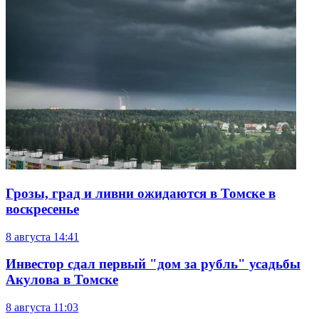
Грозы, град и ливни ожидаются в Томске в
воскресенье
8 августа
14:41
Инвестор сдал первый "дом за рубль" усадьбы
Акулова в Томске
8 августа
11:03