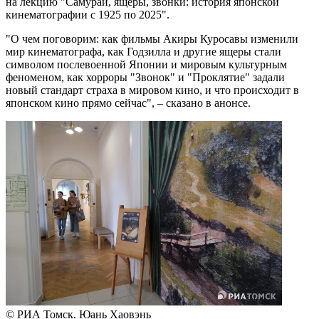
на лекцию "Самураи, ящеры, звонки: история японской
кинематографии с 1925 по 2025".
"О чем поговорим: как фильмы Акиры Куросавы изменили
мир кинематографа, как Годзилла и другие ящеры стали
символом послевоенной Японии и мировым культурным
феноменом, как хорроры "Звонок" и "Проклятие" задали
новый стандарт страха в мировом кино, и что происходит в
японском кино прямо сейчас", – сказано в анонсе.
© РИА Томск. Юань Хаовэнь