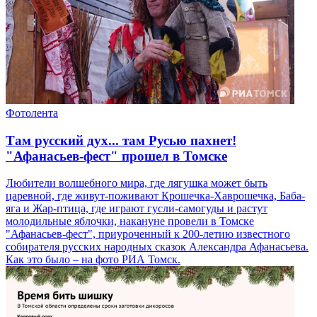
Фотолента
Там русский дух... там Русью пахнет!
"Афанасьев-фест" прошел в Томске
Любители волшебного мира, где лягушка может быть
царевной, где живут-поживают Крошечка-Хаврошечка, Баба-
яга и Жар-птица, где играют гусли-самогуды и растут
молодильные яблочки, накануне провели в Томске
"Афанасьев-фест", приуроченный к 200-летию известного
собирателя русских народных сказок Александра Афанасьева.
Как это было – на фото РИА Томск.