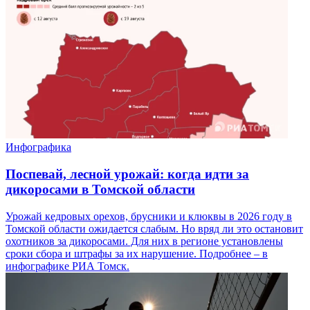
Инфографика
Поспевай, лесной урожай: когда идти за
дикоросами в Томской области
Урожай кедровых орехов, брусники и клюквы в 2026 году в
Томской области ожидается слабым. Но вряд ли это остановит
охотников за дикоросами. Для них в регионе установлены
сроки сбора и штрафы за их нарушение. Подробнее – в
инфографике РИА Томск.