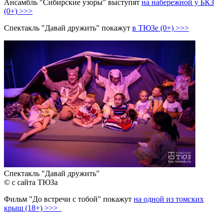
Ансамбль "Сибирские узоры" выступят
на набережной у БКЗ
(0+) >>>
Спектакль "Давай дружить" покажут
в ТЮЗе (0+) >>>
Спектакль "Давай дружить"
© с сайта ТЮЗа
Фильм "До встречи с тобой" покажут
на одной из томских
крыш (18+) >>>