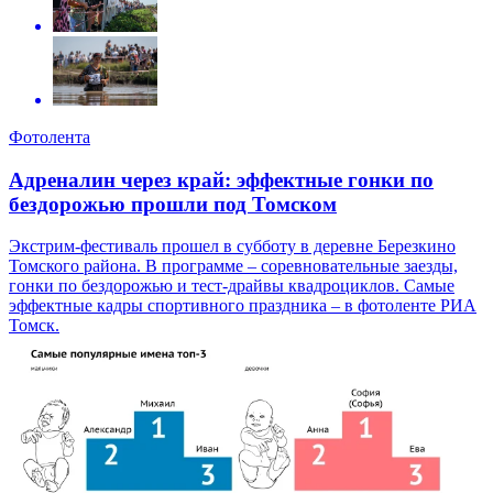
Фотолента
Адреналин через край: эффектные гонки по
бездорожью прошли под Томском
Экстрим-фестиваль прошел в субботу в деревне Березкино
Томского района. В программе – соревновательные заезды,
гонки по бездорожью и тест-драйвы квадроциклов. Самые
эффектные кадры спортивного праздника – в фотоленте РИА
Томск.