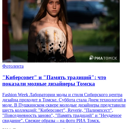
Фотолента
"Киберсовет" и "Память традиций": что
показали модные дизайнеры Томска
Fashion Week Лаборатории моды и стиля Сибирского центра
дизайна проходит в Томске. Суббота стала Днем технологий в
моде. В Пушкинском сквере молодые дизайнеры представили
шесть коллекций: "Киберсовет", Reverie, "Палимпсест",
"Повседневность заново", "Память традиций" и "Неудачное
свидание". Свежие образы – на фото РИА Томск.