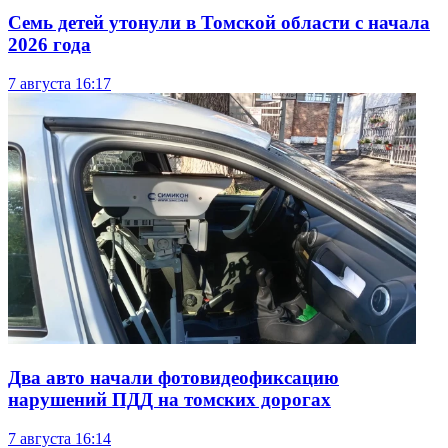
Семь детей утонули в Томской области с начала
2026 года
7 августа
16:17
Два авто начали фотовидеофиксацию
нарушений ПДД на томских дорогах
7 августа
16:14