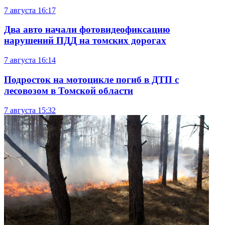
7 августа
16:17
Два авто начали фотовидеофиксацию
нарушений ПДД на томских дорогах
7 августа
16:14
Подросток на мотоцикле погиб в ДТП с
лесовозом в Томской области
7 августа
15:32