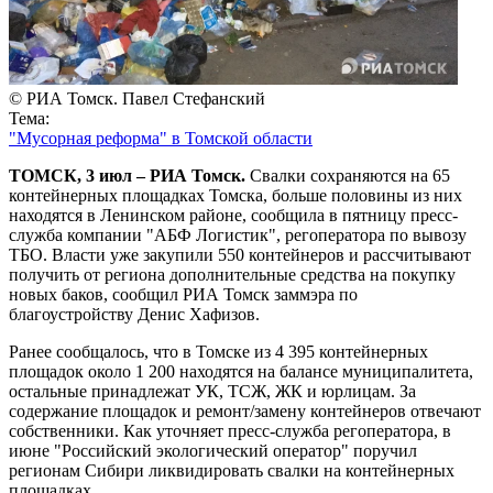
© РИА Томск. Павел Стефанский
Тема:
"Мусорная реформа" в Томской области
ТОМСК, 3 июл – РИА Томск.
Свалки сохраняются на 65
контейнерных площадках Томска, больше половины из них
находятся в Ленинском районе, сообщила в пятницу пресс-
служба компании "АБФ Логистик", регоператора по вывозу
ТБО. Власти уже закупили 550 контейнеров и рассчитывают
получить от региона дополнительные средства на покупку
новых баков, сообщил РИА Томск заммэра по
благоустройству Денис Хафизов.
Ранее сообщалось, что в Томске из 4 395 контейнерных
площадок около 1 200 находятся на балансе муниципалитета,
остальные принадлежат УК, ТСЖ, ЖК и юрлицам. За
содержание площадок и ремонт/замену контейнеров отвечают
собственники. Как уточняет пресс-служба регоператора, в
июне "Российский экологический оператор" поручил
регионам Сибири ликвидировать свалки на контейнерных
площадках.