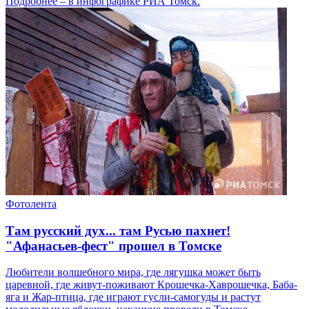
Подробнее – в инфографике РИА Томск.
Фотолента
Там русский дух... там Русью пахнет!
"Афанасьев-фест" прошел в Томске
Любители волшебного мира, где лягушка может быть
царевной, где живут-поживают Крошечка-Хаврошечка, Баба-
яга и Жар-птица, где играют гусли-самогуды и растут