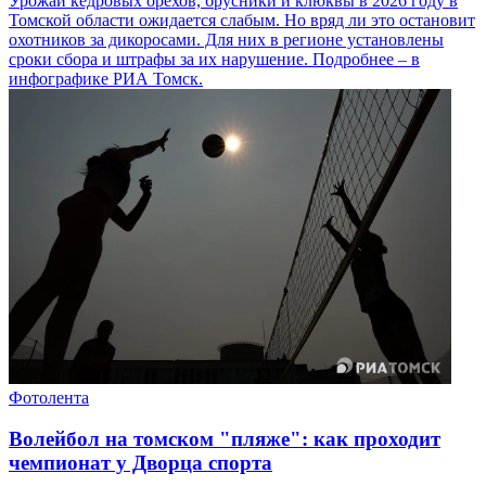
Урожай кедровых орехов, брусники и клюквы в 2026 году в
Томской области ожидается слабым. Но вряд ли это остановит
охотников за дикоросами. Для них в регионе установлены
сроки сбора и штрафы за их нарушение. Подробнее – в
инфографике РИА Томск.
Фотолента
Волейбол на томском "пляже": как проходит
чемпионат у Дворца спорта