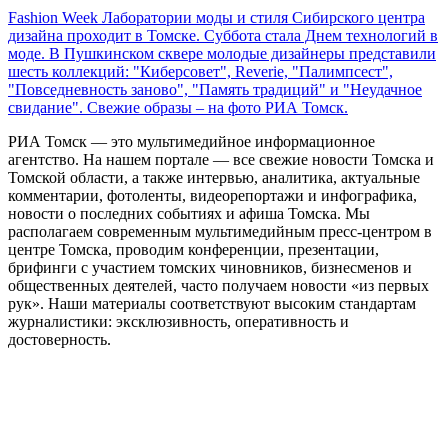
Fashion Week Лаборатории моды и стиля Сибирского центра
дизайна проходит в Томске. Суббота стала Днем технологий в
моде. В Пушкинском сквере молодые дизайнеры представили
шесть коллекций: "Киберсовет", Reverie, "Палимпсест",
"Повседневность заново", "Память традиций" и "Неудачное
свидание". Свежие образы – на фото РИА Томск.
РИА Томск — это мультимедийное информационное
агентство. На нашем портале — все свежие новости Томска и
Томской области, а также интервью, аналитика, актуальные
комментарии, фотоленты, видеорепортажи и инфографика,
новости о последних событиях и афиша Томска. Мы
располагаем современным мультимедийным пресс-центром в
центре Томска, проводим конференции, презентации,
брифинги с участием томских чиновников, бизнесменов и
общественных деятелей, часто получаем новости «из первых
рук». Наши материалы соответствуют высоким стандартам
журналистики: эксклюзивность, оперативность и
достоверность.