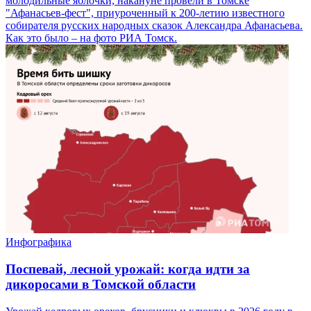
молодильные яблочки, накануне провели в Томске
"Афанасьев-фест", приуроченный к 200-летию известного
собирателя русских народных сказок Александра Афанасьева.
Как это было – на фото РИА Томск.
Инфографика
Поспевай, лесной урожай: когда идти за
дикоросами в Томской области