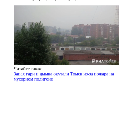
Читайте также
Запах гари и дымка окутали Томск из-за пожара на
мусорном полигоне