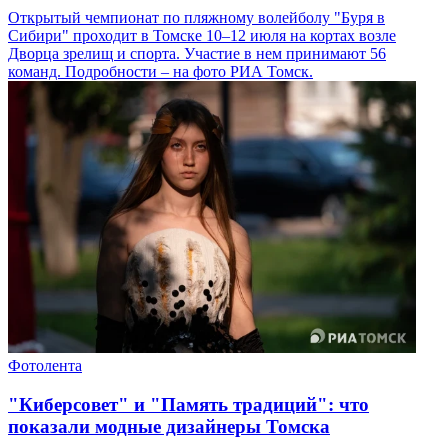
Открытый чемпионат по пляжному волейболу "Буря в
Сибири" проходит в Томске 10–12 июля на кортах возле
Дворца зрелищ и спорта. Участие в нем принимают 56
команд. Подробности – на фото РИА Томск.
Фотолента
"Киберсовет" и "Память традиций": что
показали модные дизайнеры Томска