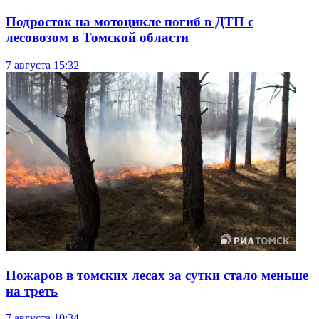
Подросток на мотоцикле погиб в ДТП с
лесовозом в Томской области
7 августа
15:32
Пожаров в томских лесах за сутки стало меньше
на треть
7 августа
10:34