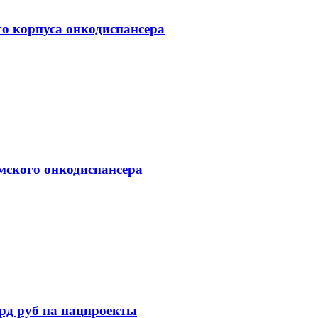
го корпуса онкодиспансера
мского онкодиспансера
лрд руб на нацпроекты