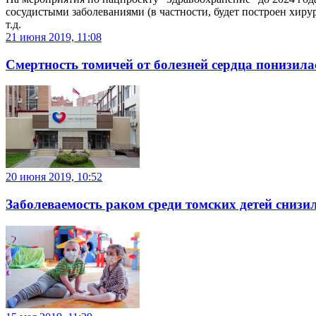
сосудистыми заболеваниями (в частности, будет построен хир
т.д.
21 июня 2019, 11:08
Смертность томичей от болезней сердца понизила
20 июня 2019, 10:52
Заболеваемость раком среди томских детей снизи