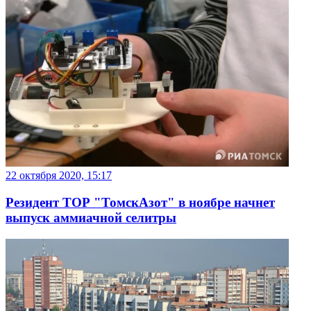
22 октября 2020, 15:17
Резидент ТОР "ТомскАзот" в ноябре начнет
выпуск аммиачной селитры