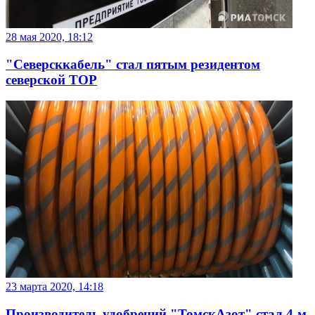
28 мая 2020, 18:12
"Северсккабель" стал пятым резидентом
северской ТОР
23 марта 2020, 14:18
Производитель удобрений "ТомскАзот" стал 4-м