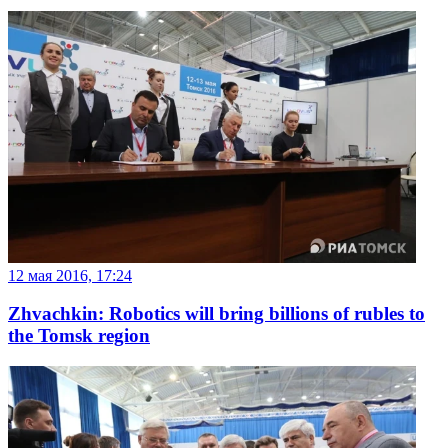
12 мая 2016, 17:24
Zhvachkin: Robotics will bring billions of rubles to
the Tomsk region