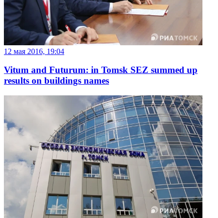
12 мая 2016, 19:04
Vitum and Futurum: in Tomsk SEZ summed up
results on buildings names