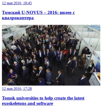
12 мая 2016, 18:45
Томский U-NOVUS – 2016: видео с
квадрокоптера
12 мая 2016, 17:28
Tomsk universities to help create the latest
exoskeletons and software