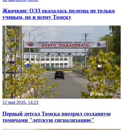
Жвачкин: ОЭЗ оказалась полезна не только
ученым, но и всему Томску
12 мая 2016, 14:23
Первый детсад Томска внедрил созданную
томичами "детскую сигнализацию"