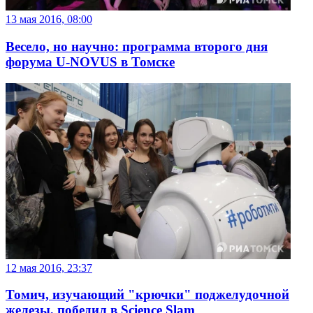
13 мая 2016, 08:00
Весело, но научно: программа второго дня
форума U-NOVUS в Томске
12 мая 2016, 23:37
Томич, изучающий "крючки" поджелудочной
железы, победил в Science Slam