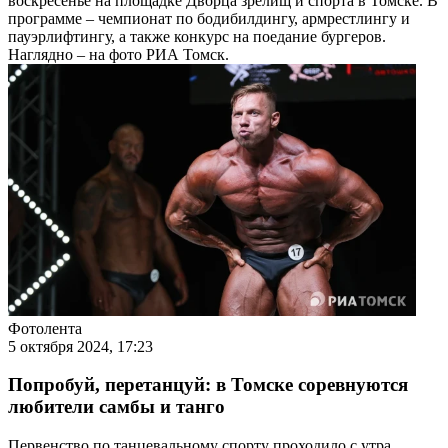
воскресенье на площадке Дворца зрелищ и спорта в Томске. В
программе – чемпионат по бодибилдингу, армрестлингу и
пауэрлифтингу, а также конкурс на поедание бургеров.
Наглядно – на фото РИА Томск.
Фотолента
5 октября 2024, 17:23
Попробуй, перетанцуй: в Томске соревнуются
любители самбы и танго
Первенство по танцевальному спорту проходило с утра