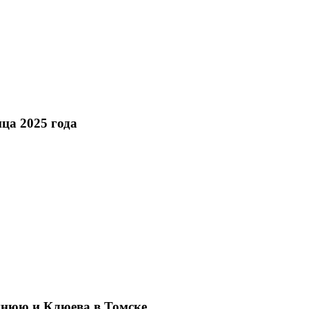
ца 2025 года
еннюю и Клюева в Томске