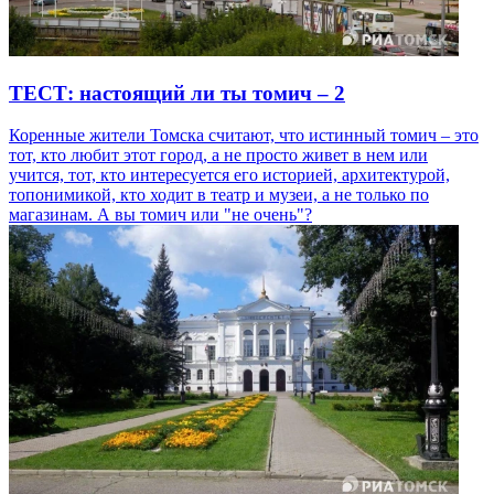
ТЕСТ: настоящий ли ты томич – 2
Коренные жители Томска считают, что истинный томич – это
тот, кто любит этот город, а не просто живет в нем или
учится, тот, кто интересуется его историей, архитектурой,
топонимикой, кто ходит в театр и музеи, а не только по
магазинам. А вы томич или "не очень"?