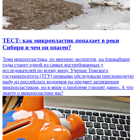
ТЕСТ: как микропластик попадает в реки
Сибири и чем он опасен?
Тема микропластика, по мнению экспертов, на ближайшие
годы станет одной из самых востребованных у
исследователей по всему миру. Ученые Томского
госуниверситета (ТГУ) первыми обследовали пресноводную
рыбу из российских водоемов на предмет загрязнения
микропластиком, но в мире о проблеме говорят давно. А что
знаете о микропластике вы?