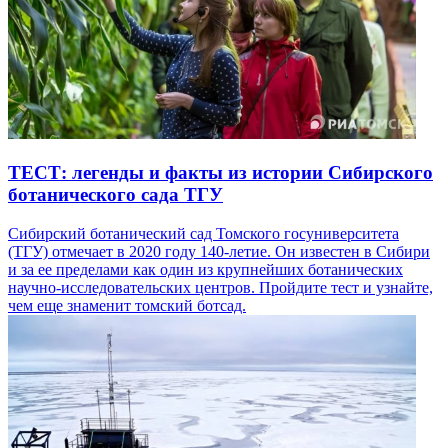
ТЕСТ: легенды и факты из истории Сибирского
ботанического сада ТГУ
Сибирский ботанический сад Томского госуниверситета
(ТГУ) отмечает в 2020 году 140-летие. Он известен в Сибири
и за ее пределами как один из крупнейших ботанических
научно-исследовательских центров. Пройдите тест и узнайте,
чем еще знаменит томский ботсад.