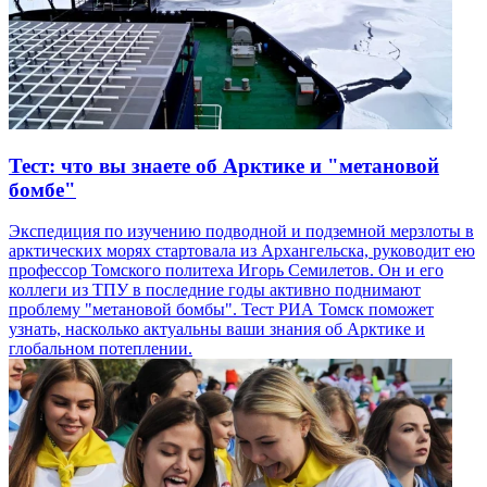
Тест: что вы знаете об Арктике и "метановой
бомбе"
Экспедиция по изучению подводной и подземной мерзлоты в
арктических морях стартовала из Архангельска, руководит ею
профессор Томского политеха Игорь Семилетов. Он и его
коллеги из ТПУ в последние годы активно поднимают
проблему "метановой бомбы". Тест РИА Томск поможет
узнать, насколько актуальны ваши знания об Арктике и
глобальном потеплении.