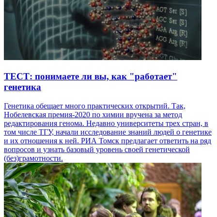
ТЕСТ: понимаете ли вы, как "работает"
генетика
Генетика обещает много практических открытий. Так,
Нобелевская премия-2020 по химии вручена за метод
редактирования генома. Недавно университеты трех стран, в
том числе ТГУ, начали исследование знаний людей о генетике
и их отношения к ней. РИА Томск предлагает ответить на ряд
вопросов и узнать базовый уровень своей генетической
(без)грамотности.