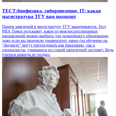
ТЕСТ:биофизика, сибиреведение, IT: какая
магистратура ТГУ вам подходит
Прием заявлений в магистратуру ТГУ заканчивается. Тест
РИА Томск подскажет, какое из междисциплинарных
направлений можно выбрать для дальнейшего образования,
даже если вы окончили университет давно (на обучение на
"бюджете" могут претендовать как бакалавры, так и
специалисты, учившиеся по старой пятилетней системе). Ведь
учиться никогда не поздно.