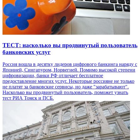
ТЕСТ: насколько вы продвинутый пользователь
банковских услуг
Россия вошла в десятку лидеров цифрового банкинга наряду с
Японией, Сингапуром, Норвегией. Помимо высокой степени
цифровизации, банки РФ отличает бесплатное
предоставление многих услуг. Некоторые россияне не только
не платят за банковские сервисы, но даже "зарабатывают".
Насколько вы продвинутый пользователь, поможет узнать
тест РИА Томск и ПСБ.