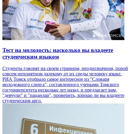
Тест на молодость: насколько вы владеете
студенческим языком
Студенты говорят на своем странном, неоднозначном, порой
совсем непонятном далекому от их среды человеку языке.
РИА Томск отобрало самое интересное из "Словаря
молодежного сленга", составленного учеными Томского
госуниверситета несколько лет назад, и предлагает вам,
"девчули" и "пацанлар", проверить, хорошо ли вы владеете
студенческим арго.