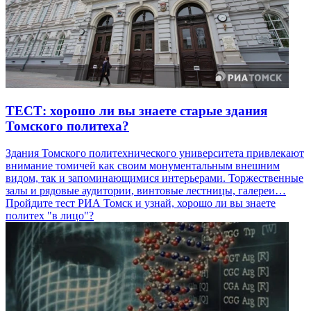
ТЕСТ: хорошо ли вы знаете старые здания
Томского политеха?
Здания Томского политехнического университета привлекают
внимание томичей как своим монументальным внешним
видом, так и запоминающимися интерьерами. Торжественные
залы и рядовые аудитории, винтовые лестницы, галереи…
Пройдите тест РИА Томск и узнай, хорошо ли вы знаете
политех "в лицо"?