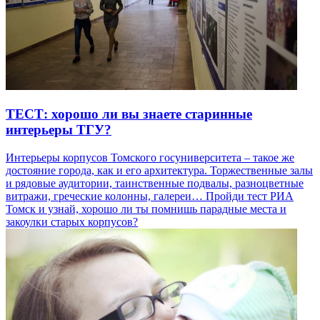
ТЕСТ: хорошо ли вы знаете старинные
интерьеры ТГУ?
Интерьеры корпусов Томского госуниверситета – такое же
достояние города, как и его архитектура. Торжественные залы
и рядовые аудитории, таинственные подвалы, разноцветные
витражи, греческие колонны, галереи… Пройди тест РИА
Томск и узнай, хорошо ли ты помнишь парадные места и
закоулки старых корпусов?