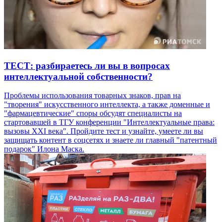
ТЕСТ: разбираетесь ли вы в вопросах
интеллектуальной собственности?
Проблемы использования товарных знаков, прав на
"творения" искусственного интеллекта, а также доменные и
"фармацевтические" споры обсудят специалисты на
стартовавшей в ТГУ конференции "Интеллектуальные права:
вызовы XXI века". Пройдите тест и узнайте, умеете ли вы
защищать контент в соцсетях и знаете ли главный "патентный
подарок" Илона Маска.