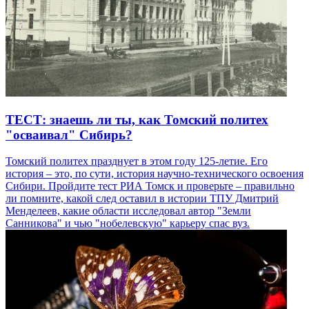
ТЕСТ: знаешь ли ты, как Томский политех
"осваивал" Сибирь?
Томский политех празднует в этом году 125-летие. Его
история – это, по сути, история научно-технического освоения
Сибири. Пройдите тест РИА Томск и проверьте – правильно
ли помните, какой след оставил в истории ТПУ Дмитрий
Менделеев, какие области исследовал автор "Земли
Санникова" и чью "нобелевскую" карьеру спас вуз.