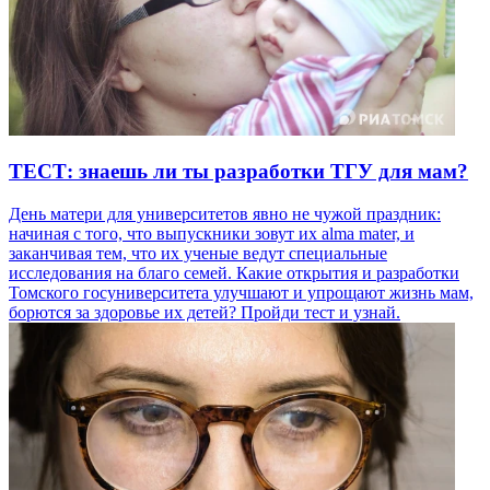
ТЕСТ: знаешь ли ты разработки ТГУ для мам?
День матери для университетов явно не чужой праздник:
начиная с того, что выпускники зовут их alma mater, и
заканчивая тем, что их ученые ведут специальные
исследования на благо семей. Какие открытия и разработки
Томского госуниверситета улучшают и упрощают жизнь мам,
борются за здоровье их детей? Пройди тест и узнай.