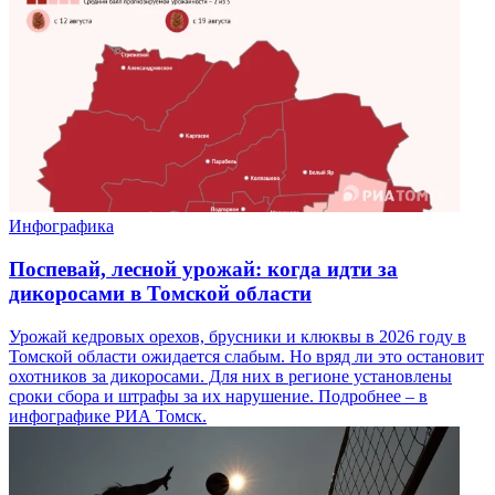
Инфографика
Поспевай, лесной урожай: когда идти за
дикоросами в Томской области
Урожай кедровых орехов, брусники и клюквы в 2026 году в
Томской области ожидается слабым. Но вряд ли это остановит
охотников за дикоросами. Для них в регионе установлены
сроки сбора и штрафы за их нарушение. Подробнее – в
инфографике РИА Томск.