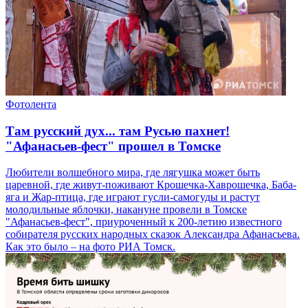
Фотолента
Там русский дух... там Русью пахнет!
"Афанасьев-фест" прошел в Томске
Любители волшебного мира, где лягушка может быть
царевной, где живут-поживают Крошечка-Хаврошечка, Баба-
яга и Жар-птица, где играют гусли-самогуды и растут
молодильные яблочки, накануне провели в Томске
"Афанасьев-фест", приуроченный к 200-летию известного
собирателя русских народных сказок Александра Афанасьева.
Как это было – на фото РИА Томск.