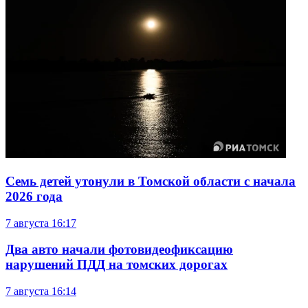
Семь детей утонули в Томской области с начала
2026 года
7 августа
16:17
Два авто начали фотовидеофиксацию
нарушений ПДД на томских дорогах
7 августа
16:14