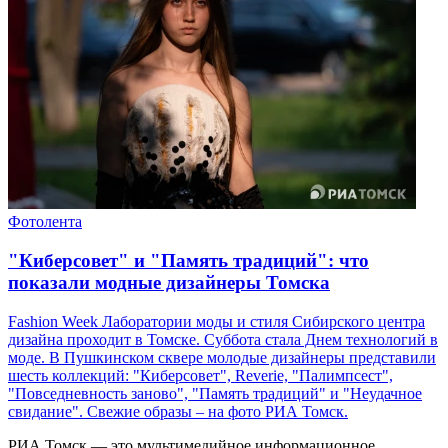
Фотолента
"Киберсовет" и "Память традиций": что
показали модные дизайнеры Томска
Fashion Week Лаборатории моды и стиля Сибирского центра
дизайна проходит в Томске. Суббота стала Днем технологий в
моде. В Пушкинском сквере молодые дизайнеры представили
шесть коллекций: "Киберсовет", Reverie, "Палимпсест",
"Повседневность заново", "Память традиций" и "Неудачное
свидание". Свежие образы – на фото РИА Томск.
РИА Томск — это мультимедийное информационное