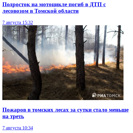
Подросток на мотоцикле погиб в ДТП с
лесовозом в Томской области
7 августа
15:32
Пожаров в томских лесах за сутки стало меньше
на треть
7 августа
10:34