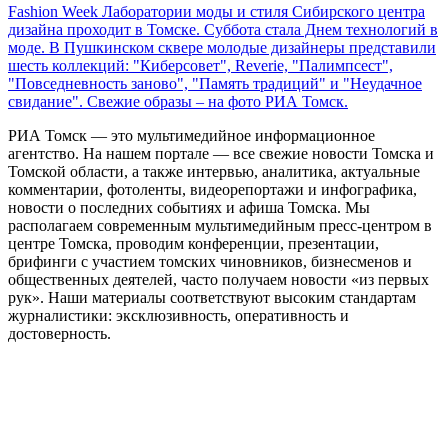
Fashion Week Лаборатории моды и стиля Сибирского центра
дизайна проходит в Томске. Суббота стала Днем технологий в
моде. В Пушкинском сквере молодые дизайнеры представили
шесть коллекций: "Киберсовет", Reverie, "Палимпсест",
"Повседневность заново", "Память традиций" и "Неудачное
свидание". Свежие образы – на фото РИА Томск.
РИА Томск — это мультимедийное информационное
агентство. На нашем портале — все свежие новости Томска и
Томской области, а также интервью, аналитика, актуальные
комментарии, фотоленты, видеорепортажи и инфографика,
новости о последних событиях и афиша Томска. Мы
располагаем современным мультимедийным пресс-центром в
центре Томска, проводим конференции, презентации,
брифинги с участием томских чиновников, бизнесменов и
общественных деятелей, часто получаем новости «из первых
рук». Наши материалы соответствуют высоким стандартам
журналистики: эксклюзивность, оперативность и
достоверность.