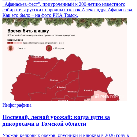
"Афанасьев-фест", приуроченный к 200-летию известного
собирателя русских народных сказок Александра Афанасьева.
Как это было – на фото РИА Томск.
Инфографика
Поспевай, лесной урожай: когда идти за
дикоросами в Томской области
Урожай кедровых орехов, брусники и клюквы в 2026 году в