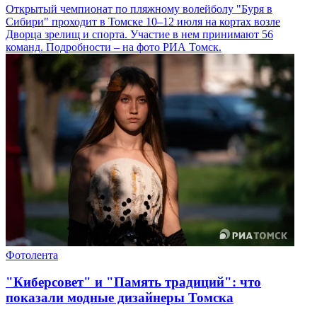
Открытый чемпионат по пляжному волейболу "Буря в
Сибири" проходит в Томске 10–12 июля на кортах возле
Дворца зрелищ и спорта. Участие в нем принимают 56
команд. Подробности – на фото РИА Томск.
Фотолента
"Киберсовет" и "Память традиций": что
показали модные дизайнеры Томска