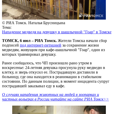
© РИА Томск. Наталья Брусницына
Тема:
Нападение медведя на девушку в шашлычной "Гоар" в Томске
ТОМСК, 6 июл – РИА Томск.
Жители Томска начали сбор
подписей
под интернет-петицией
за сохранение жизни
медведям, живущим при кафе-шашлычной "Гоар", один из
которых травмировал девушку.
Ранее сообщалось, что ЧП произошло рано утром в
воскресенье: 24-летняя девушка просунула руку медведю в
клетку, и зверь откусил ее. Пострадавшую доставили в
больницу, где она находится в реанимации в стабильном
состоянии. По данным полиции, в момент инцидента супруг
пострадавшей заказывал еду в кафе.
О случаях нападения животных на людей в зоопарках и
частных вольерах в России читайте на сайте РИА Томск>>