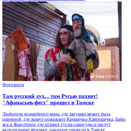
Фотолента
Там русский дух... там Русью пахнет!
"Афанасьев-фест" прошел в Томске
Любители волшебного мира, где лягушка может быть
царевной, где живут-поживают Крошечка-Хаврошечка, Баба-
яга и Жар-птица, где играют гусли-самогуды и растут
молодильные яблочки, накануне провели в Томске