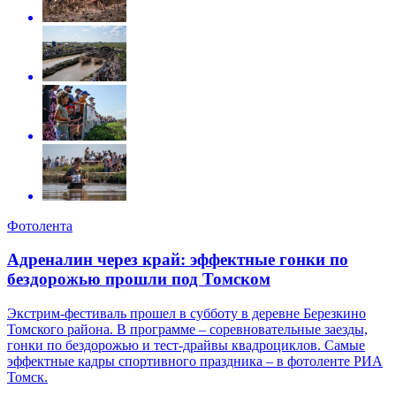
Фотолента
Адреналин через край: эффектные гонки по
бездорожью прошли под Томском
Экстрим-фестиваль прошел в субботу в деревне Березкино
Томского района. В программе – соревновательные заезды,
гонки по бездорожью и тест-драйвы квадроциклов. Самые
эффектные кадры спортивного праздника – в фотоленте РИА
Томск.