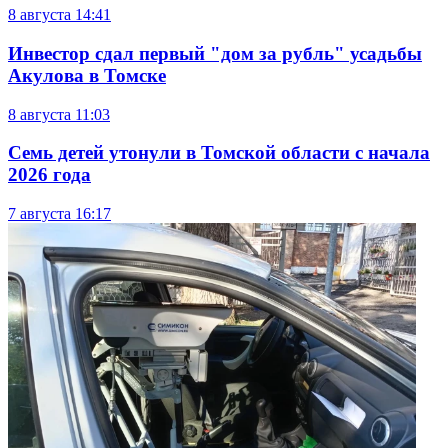
8 августа
14:41
Инвестор сдал первый "дом за рубль" усадьбы
Акулова в Томске
8 августа
11:03
Семь детей утонули в Томской области с начала
2026 года
7 августа
16:17