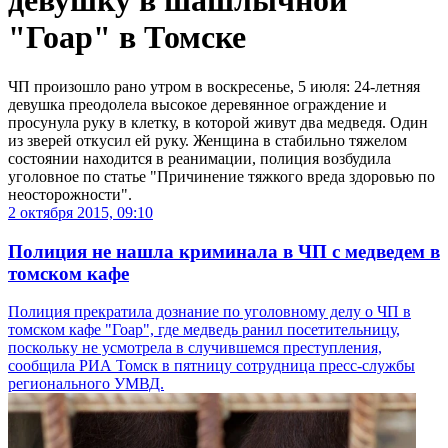
девушку в шашлычной
"Гоар" в Томске
ЧП произошло рано утром в воскресенье, 5 июля: 24-летняя
девушка преодолела высокое деревянное ограждение и
просунула руку в клетку, в которой живут два медведя. Один
из зверей откусил ей руку. Женщина в стабильно тяжелом
состоянии находится в реанимации, полиция возбудила
уголовное по статье "Причинение тяжкого вреда здоровью по
неосторожности".
2 октября 2015, 09:10
Полиция не нашла криминала в ЧП с медведем в
томском кафе
Полиция прекратила дознание по уголовному делу о ЧП в
томском кафе "Гоар", где медведь ранил посетительницу,
поскольку не усмотрела в случившемся преступления,
сообщила РИА Томск в пятницу сотрудница пресс-службы
регионального УМВД.