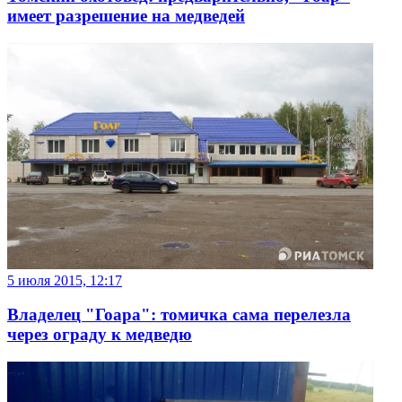
имеет разрешение на медведей
5 июля 2015, 12:17
Владелец "Гоара": томичка сама перелезла
через ограду к медведю