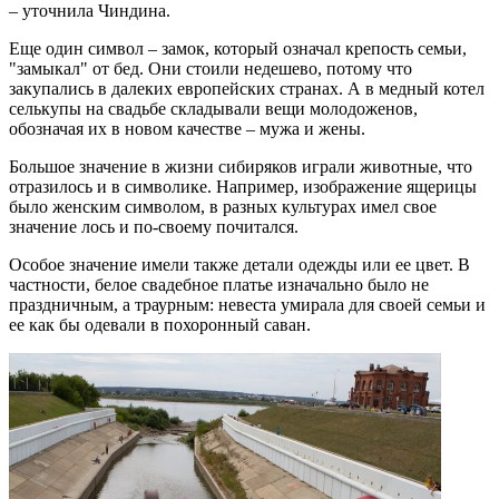
– уточнила Чиндина.
Еще один символ – замок, который означал крепость семьи,
"замыкал" от бед. Они стоили недешево, потому что
закупались в далеких европейских странах. А в медный котел
селькупы на свадьбе складывали вещи молодоженов,
обозначая их в новом качестве – мужа и жены.
Большое значение в жизни сибиряков играли животные, что
отразилось и в символике. Например, изображение ящерицы
было женским символом, в разных культурах имел свое
значение лось и по-своему почитался.
Особое значение имели также детали одежды или ее цвет. В
частности, белое свадебное платье изначально было не
праздничным, а траурным: невеста умирала для своей семьи и
ее как бы одевали в похоронный саван.