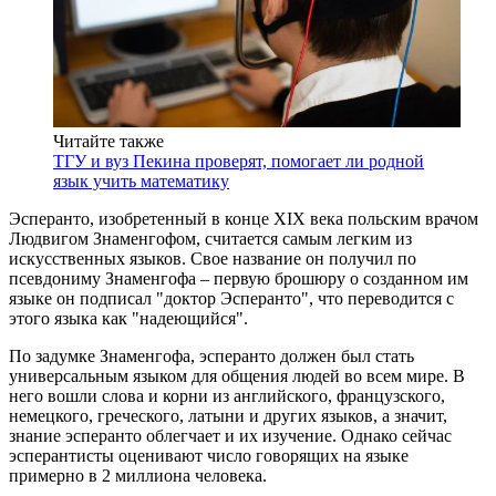
Читайте также
ТГУ и вуз Пекина проверят, помогает ли родной
язык учить математику
Эсперанто, изобретенный в конце XIX века польским врачом
Людвигом Знаменгофом, считается самым легким из
искусственных языков. Свое название он получил по
псевдониму Знаменгофа – первую брошюру о созданном им
языке он подписал "доктор Эсперанто", что переводится с
этого языка как "надеющийся".
По задумке Знаменгофа, эсперанто должен был стать
универсальным языком для общения людей во всем мире. В
него вошли слова и корни из английского, французского,
немецкого, греческого, латыни и других языков, а значит,
знание эсперанто облегчает и их изучение. Однако сейчас
эсперантисты оценивают число говорящих на языке
примерно в 2 миллиона человека.