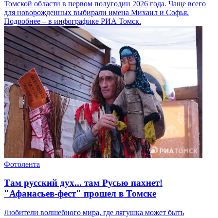
Томской области в первом полугодии 2026 года. Чаще всего
для новорожденных выбирали имена Михаил и Софья.
Подробнее – в инфографике РИА Томск.
Фотолента
Там русский дух... там Русью пахнет!
"Афанасьев-фест" прошел в Томске
Любители волшебного мира, где лягушка может быть