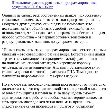
Школьники расшифруют язык программирования,
созданный ТГУ в 1960гг
Одними из самых распространенных языков, искусственно
созданных человеком, являются языки программирования.
Общаться друг с другом они людям не помогают, зато
позволяют найти общий язык с любой техникой: языки
используются, чтобы написать программное обеспечение для
любого устройства – от первых сотовых телефонов и
радиоуправляемых машинок до суперкомпьютеров.
"Нельзя связывать языки программирования с естественными
языками – это совершенно разные вещи. Естественные языки
– размытые, кишащие ассоциациями, метафорами, они давят
на понимание, способ заглянуть в черепную коробку
человека, изучить мышление. А языки программирования
слишком далеки от этого", – рассказал РИА Томск доцент
факультета информатики ТГУ Борис Гладких.
По его словам, профессиональный программист отличается от
дилетанта тем, что изучил не какой-то конкретный язык, а его
базовые принципы и правила. И за пару недель сможет
адаптироваться к работе на любом компьютерном языке. То
есть программист должен четко понимать причинно-
следственные связи процессов и пошагово "объяснять"