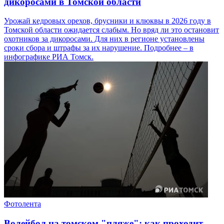
дикоросами в Томской области
Урожай кедровых орехов, брусники и клюквы в 2026 году в
Томской области ожидается слабым. Но вряд ли это остановит
охотников за дикоросами. Для них в регионе установлены
сроки сбора и штрафы за их нарушение. Подробнее – в
инфографике РИА Томск.
Фотолента
Волейбол на томском "пляже": как проходит