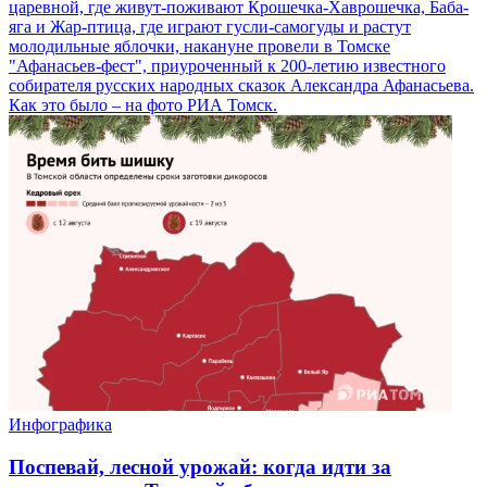
царевной, где живут-поживают Крошечка-Хаврошечка, Баба-
яга и Жар-птица, где играют гусли-самогуды и растут
молодильные яблочки, накануне провели в Томске
"Афанасьев-фест", приуроченный к 200-летию известного
собирателя русских народных сказок Александра Афанасьева.
Как это было – на фото РИА Томск.
Инфографика
Поспевай, лесной урожай: когда идти за