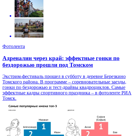
Фотолента
Адреналин через край: эффектные гонки по
бездорожью прошли под Томском
Экстрим-фестиваль прошел в субботу в деревне Березкино
Томского района. В программе – соревновательные заезды,
гонки по бездорожью и тест-драйвы квадроциклов. Самые
эффектные кадры спортивного праздника – в фотоленте РИА
Томск.