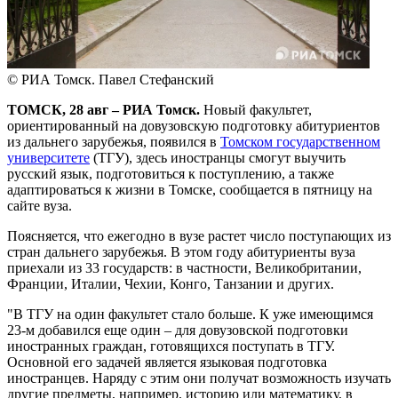
© РИА Томск. Павел Стефанский
ТОМСК, 28 авг – РИА Томск.
Новый факультет,
ориентированный на довузовскую подготовку абитуриентов
из дальнего зарубежья, появился в
Томском государственном
университете
(ТГУ), здесь иностранцы смогут выучить
русский язык, подготовиться к поступлению, а также
адаптироваться к жизни в Томске, сообщается в пятницу на
сайте вуза.
Поясняется, что ежегодно в вузе растет число поступающих из
стран дальнего зарубежья. В этом году абитуриенты вуза
приехали из 33 государств: в частности, Великобритании,
Франции, Италии, Чехии, Конго, Танзании и других.
"В ТГУ на один факультет стало больше. К уже имеющимся
23-м добавился еще один – для довузовской подготовки
иностранных граждан, готовящихся поступать в ТГУ.
Основной его задачей является языковая подготовка
иностранцев. Наряду с этим они получат возможность изучать
другие предметы, например, историю или математику, в