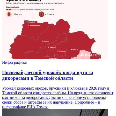
Инфографика
Поспевай, лесной урожай: когда идти за
дикоросами в Томской области
Урожай кедровых орехов, брусники и клюквы в 2026 году в
Томской области ожидается слабым. Но вряд ли это остановит
охотников за дикоросами. Для них в регионе установлены
сроки сбора и штрафы за их нарушение. Подробнее – в
инфографике РИА Томск.