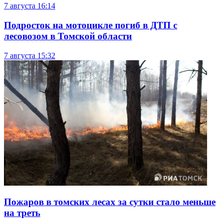
7 августа
16:14
Подросток на мотоцикле погиб в ДТП с
лесовозом в Томской области
7 августа
15:32
Пожаров в томских лесах за сутки стало меньше
на треть