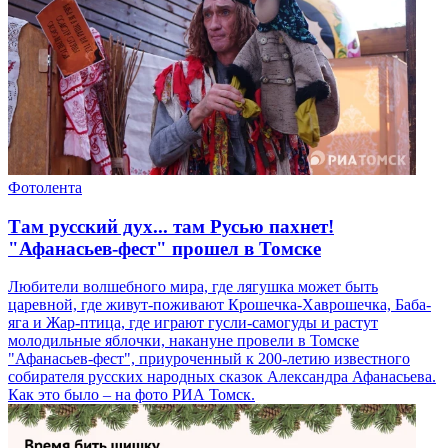
Фотолента
Там русский дух... там Русью пахнет!
"Афанасьев-фест" прошел в Томске
Любители волшебного мира, где лягушка может быть
царевной, где живут-поживают Крошечка-Хаврошечка, Баба-
яга и Жар-птица, где играют гусли-самогуды и растут
молодильные яблочки, накануне провели в Томске
"Афанасьев-фест", приуроченный к 200-летию известного
собирателя русских народных сказок Александра Афанасьева.
Как это было – на фото РИА Томск.