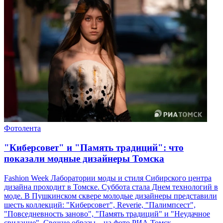
Фотолента
"Киберсовет" и "Память традиций": что
показали модные дизайнеры Томска
Fashion Week Лаборатории моды и стиля Сибирского центра
дизайна проходит в Томске. Суббота стала Днем технологий в
моде. В Пушкинском сквере молодые дизайнеры представили
шесть коллекций: "Киберсовет", Reverie, "Палимпсест",
"Повседневность заново", "Память традиций" и "Неудачное
свидание". Свежие образы – на фото РИА Томск.