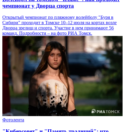
чемпионат у Дворца спорта
Открытый чемпионат по пляжному волейболу "Буря в
Сибири" проходит в Томске 10–12 июля на кортах возле
Дворца зрелищ и спорта. Участие в нем принимают 56
команд. Подробности – на фото РИА Томск.
Фотолента
"Киберсовет" и "Память традиций": что