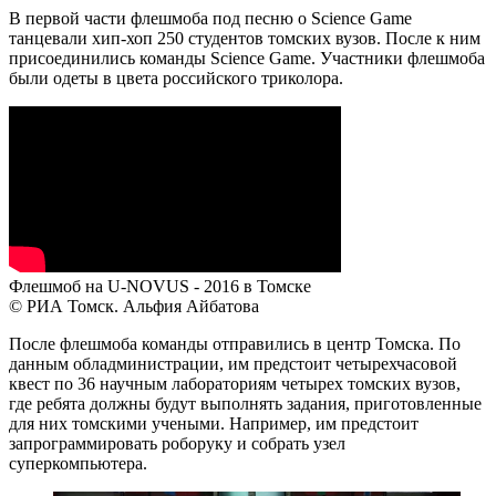
В первой части флешмоба под песню о Science Game
танцевали хип-хоп 250 студентов томских вузов. После к ним
присоединились команды Science Game. Участники флешмоба
были одеты в цвета российского триколора.
Флешмоб на U-NOVUS - 2016 в Томске
© РИА Томск. Альфия Айбатова
После флешмоба команды отправились в центр Томска. По
данным обладминистрации, им предстоит четырехчасовой
квест по 36 научным лабораториям четырех томских вузов,
где ребята должны будут выполнять задания, приготовленные
для них томскими учеными. Например, им предстоит
запрограммировать роборуку и собрать узел
суперкомпьютера.