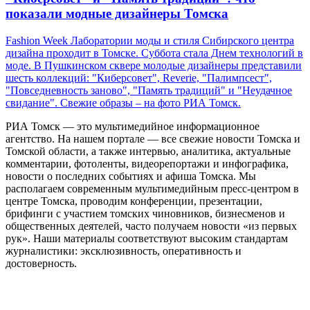
показали модные дизайнеры Томска
Fashion Week Лаборатории моды и стиля Сибирского центра
дизайна проходит в Томске. Суббота стала Днем технологий в
моде. В Пушкинском сквере молодые дизайнеры представили
шесть коллекций: "Киберсовет", Reverie, "Палимпсест",
"Повседневность заново", "Память традиций" и "Неудачное
свидание". Свежие образы – на фото РИА Томск.
РИА Томск — это мультимедийное информационное
агентство. На нашем портале — все свежие новости Томска и
Томской области, а также интервью, аналитика, актуальные
комментарии, фотоленты, видеорепортажи и инфографика,
новости о последних событиях и афиша Томска. Мы
располагаем современным мультимедийным пресс-центром в
центре Томска, проводим конференции, презентации,
брифинги с участием томских чиновников, бизнесменов и
общественных деятелей, часто получаем новости «из первых
рук». Наши материалы соответствуют высоким стандартам
журналистики: эксклюзивность, оперативность и
достоверность.