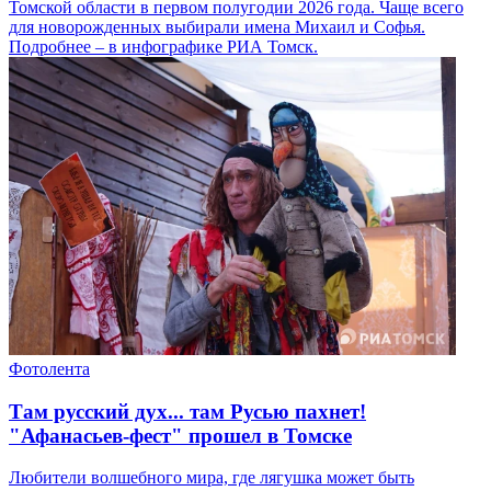
Томской области в первом полугодии 2026 года. Чаще всего
для новорожденных выбирали имена Михаил и Софья.
Подробнее – в инфографике РИА Томск.
Фотолента
Там русский дух... там Русью пахнет!
"Афанасьев-фест" прошел в Томске
Любители волшебного мира, где лягушка может быть