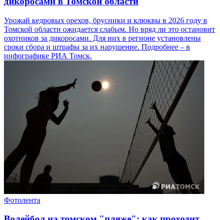
дикоросами в Томской области
Урожай кедровых орехов, брусники и клюквы в 2026 году в
Томской области ожидается слабым. Но вряд ли это остановит
охотников за дикоросами. Для них в регионе установлены
сроки сбора и штрафы за их нарушение. Подробнее – в
инфографике РИА Томск.
Фотолента
Волейбол на томском "пляже": как проходит