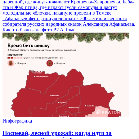
царевной, где живут-поживают Крошечка-Хаврошечка, Баба-
яга и Жар-птица, где играют гусли-самогуды и растут
молодильные яблочки, накануне провели в Томске
"Афанасьев-фест", приуроченный к 200-летию известного
собирателя русских народных сказок Александра Афанасьева.
Как это было – на фото РИА Томск.
Инфографика
Поспевай, лесной урожай: когда идти за