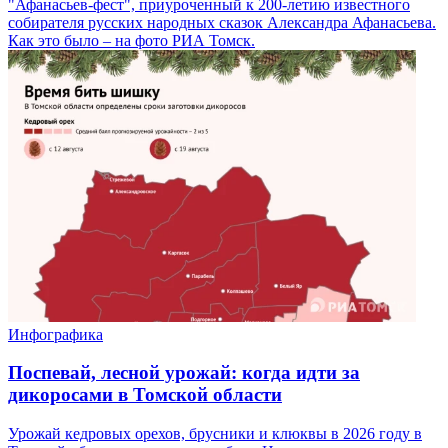
"Афанасьев-фест", приуроченный к 200-летию известного
собирателя русских народных сказок Александра Афанасьева.
Как это было – на фото РИА Томск.
Инфографика
Поспевай, лесной урожай: когда идти за
дикоросами в Томской области
Урожай кедровых орехов, брусники и клюквы в 2026 году в