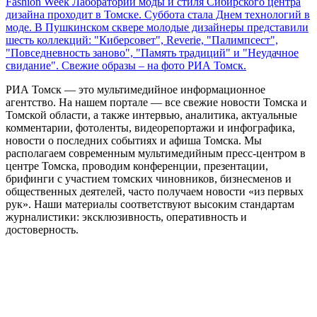
Fashion Week Лаборатории моды и стиля Сибирского центра
дизайна проходит в Томске. Суббота стала Днем технологий в
моде. В Пушкинском сквере молодые дизайнеры представили
шесть коллекций: "Киберсовет", Reverie, "Палимпсест",
"Повседневность заново", "Память традиций" и "Неудачное
свидание". Свежие образы – на фото РИА Томск.
РИА Томск — это мультимедийное информационное
агентство. На нашем портале — все свежие новости Томска и
Томской области, а также интервью, аналитика, актуальные
комментарии, фотоленты, видеорепортажи и инфографика,
новости о последних событиях и афиша Томска. Мы
располагаем современным мультимедийным пресс-центром в
центре Томска, проводим конференции, презентации,
брифинги с участием томских чиновников, бизнесменов и
общественных деятелей, часто получаем новости «из первых
рук». Наши материалы соответствуют высоким стандартам
журналистики: эксклюзивность, оперативность и
достоверность.