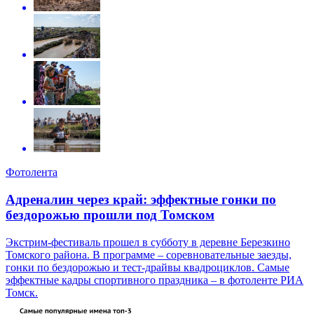
Фотолента
Адреналин через край: эффектные гонки по
бездорожью прошли под Томском
Экстрим-фестиваль прошел в субботу в деревне Березкино
Томского района. В программе – соревновательные заезды,
гонки по бездорожью и тест-драйвы квадроциклов. Самые
эффектные кадры спортивного праздника – в фотоленте РИА
Томск.