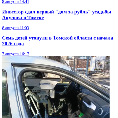
8 августа
14:41
Инвестор сдал первый "дом за рубль" усадьбы
Акулова в Томске
8 августа
11:03
Семь детей утонули в Томской области с начала
2026 года
7 августа
16:17