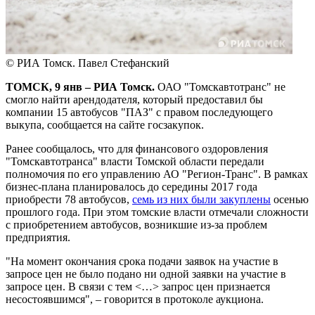
© РИА Томск. Павел Стефанский
ТОМСК, 9 янв – РИА Томск.
ОАО "Томскавтотранс" не
смогло найти арендодателя, который предоставил бы
компании 15 автобусов "ПАЗ" с правом последующего
выкупа, сообщается на сайте госзакупок.
Ранее сообщалось, что для финансового оздоровления
"Томскавтотранса" власти Томской области передали
полномочия по его управлению АО "Регион-Транс". В рамках
бизнес-плана планировалось до середины 2017 года
приобрести 78 автобусов,
семь из них были закуплены
осенью
прошлого года. При этом томские власти отмечали сложности
с приобретением автобусов, возникшие из-за проблем
предприятия.
"На момент окончания срока подачи заявок на участие в
запросе цен не было подано ни одной заявки на участие в
запросе цен. В связи с тем <…> запрос цен признается
несостоявшимся", – говорится в протоколе аукциона.