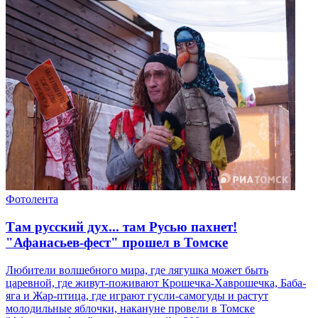
Фотолента
Там русский дух... там Русью пахнет!
"Афанасьев-фест" прошел в Томске
Любители волшебного мира, где лягушка может быть
царевной, где живут-поживают Крошечка-Хаврошечка, Баба-
яга и Жар-птица, где играют гусли-самогуды и растут
молодильные яблочки, накануне провели в Томске